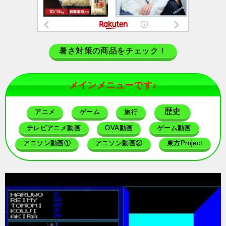
暑さ対策の商品をチェック！
メインメニューです♪
歴史
アニメ
ゲーム
旅行
テレビアニメ動画
OVA動画
ゲーム動画
アニソン動画①
アニソン動画②
東方Project