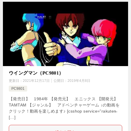
ウイングマン（PC9801）
更新日：
2021年12月17日
公開日：
2019年4月8日
PC9801
【発売日】 1984年 【発売元】 エニックス 【開発元】
TAMTAM 【ジャンル】 アドベンチャーゲーム ↓の動画を
クリック！動画を楽しめます♪ [csshop service=”rakuten̶
[…]