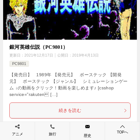
銀河英雄伝説（PC9801）
更新日：
2021年12月17日
公開日：
2019年4月13日
PC9801
【発売日】 1989年 【発売元】 ボーステック 【開発
元】 ボーステック 【ジャンル】 シミュレーションゲー
ム ↓の動画をクリック！動画を楽しめます♪ [csshop
service=”rakuten […]
続きを読む
TOPへ
Tweet
0
0
アニメ
旅行
歴史