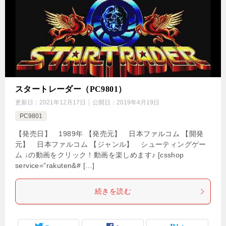
スタートレーダー（PC9801）
更新日：
2021年12月17日
公開日：
2019年4月19日
PC9801
【発売日】 1989年 【発売元】 日本ファルコム 【開発
元】 日本ファルコム 【ジャンル】 シューティングゲー
ム ↓の動画をクリック！動画を楽しめます♪ [csshop
service=”rakuten&# […]
続きを読む