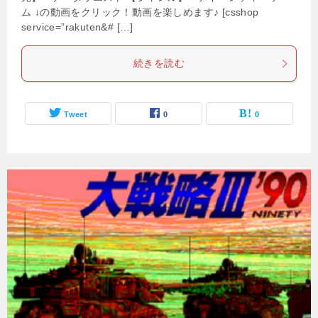
ム ↓の動画をクリック！動画を楽しめます♪ [csshop
service=”rakuten&# […]
続きを読む
Tweet
0
0