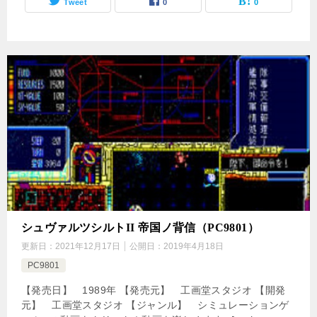
Tweet
0
0
シュヴァルツシルトII 帝国ノ背信（PC9801）
更新日：
2021年12月17日
公開日：
2019年4月18日
PC9801
【発売日】 1989年 【発売元】 工画堂スタジオ 【開発
元】 工画堂スタジオ 【ジャンル】 シミュレーションゲ