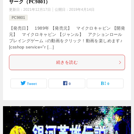
サーク（PC9801）
更新日：
2021年12月17日
公開日：
2019年4月14日
PC9801
【発売日】 1989年 【発売元】 マイクロキャビン 【開発
元】 マイクロキャビン 【ジャンル】 アクションロール
プレイングゲーム ↓の動画をクリック！動画を楽しめます♪
[csshop service=”r […]
続きを読む
Tweet
0
0