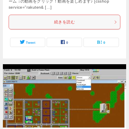
ーム ↓の動画をクリック！動画を楽しめます♪ [csshop
service=”rakuten& […]
続きを読む
Tweet
0
0