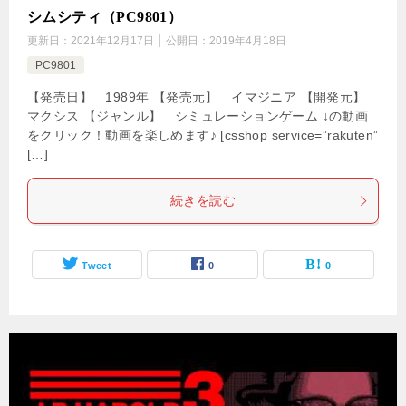
シムシティ（PC9801）
更新日：
2021年12月17日
公開日：
2019年4月18日
PC9801
【発売日】 1989年 【発売元】 イマジニア 【開発元】
マクシス 【ジャンル】 シミュレーションゲーム ↓の動画
をクリック！動画を楽しめます♪ [csshop service=”rakuten”
[…]
続きを読む
Tweet
0
0