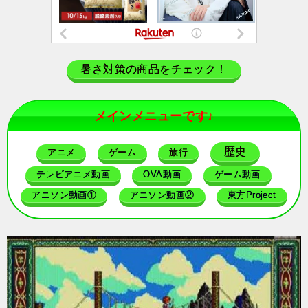
暑さ対策の商品をチェック！
メインメニューです♪
歴史
アニメ
ゲーム
旅行
テレビアニメ動画
OVA動画
ゲーム動画
アニソン動画①
アニソン動画②
東方Project