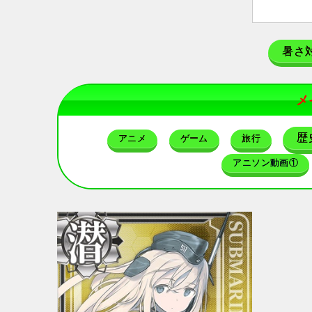
暑さ
メ
歴
アニメ
ゲーム
旅行
アニソン動画①