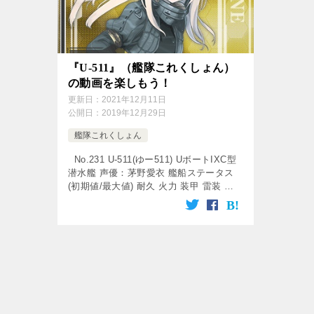
『U-511』（艦隊これくしょん）
の動画を楽しもう！
更新日：
2021年12月11日
公開日：
2019年12月29日
艦隊これくしょん
No.231 U-511(ゆー511) UボートIXC型
潜水艦 声優：茅野愛衣 艦船ステータス
(初期値/最大値) 耐久 火力 装甲 雷装 回
避 対空 搭載 8 2 / 8 4 / 16 22 / 58 1 […]