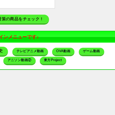
対策の商品をチェック！
インメニューです♪
史
テレビアニメ動画
OVA動画
ゲーム動画
アニソン動画②
東方Project