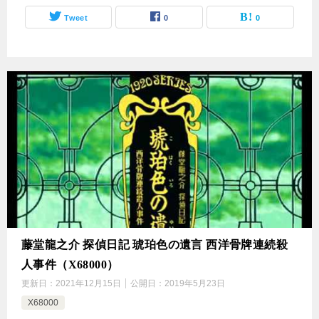
Tweet
0
0
藤堂龍之介 探偵日記 琥珀色の遺言 西洋骨牌連続殺
人事件（X68000）
更新日：
2021年12月15日
公開日：
2019年5月23日
X68000