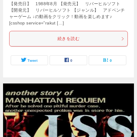
【発売日】 1988年8月 【発売元】 リバーヒルソフト
【開発元】 リバーヒルソフト 【ジャンル】 アドベンチ
ャーゲーム ↓の動画をクリック！動画を楽しめます♪
[csshop service=”rakut […]
続きを読む
Tweet
0
0