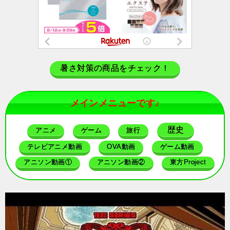
暑さ対策の商品をチェック！
メインメニューです♪
歴史
アニメ
ゲーム
旅行
テレビアニメ動画
OVA動画
ゲーム動画
アニソン動画①
アニソン動画②
東方Project