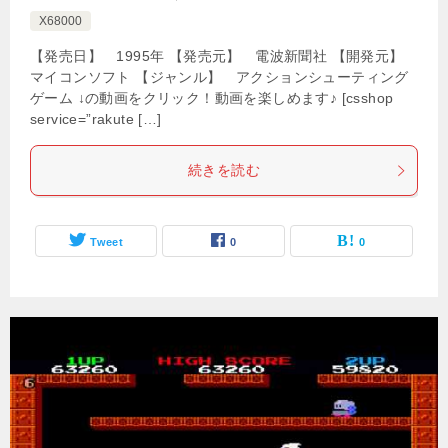
X68000
【発売日】 1995年 【発売元】 電波新聞社 【開発元】
マイコンソフト 【ジャンル】 アクションシューティング
ゲーム ↓の動画をクリック！動画を楽しめます♪ [csshop
service=”rakute […]
続きを読む
Tweet
0
0