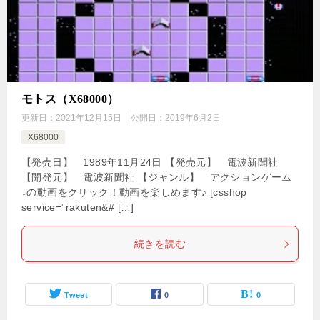
モトス（X68000）
更新日：
2021年12月15日
公開日：
2019年6月2日
X68000
【発売日】 1989年11月24日 【発売元】 電波新聞社
【開発元】 電波新聞社 【ジャンル】 アクションゲーム
↓の動画をクリック！動画を楽しめます♪ [csshop
service=”rakuten&# […]
続きを読む
Tweet
0
0