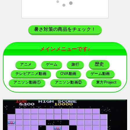
暑さ対策の商品をチェック！
メインメニューです♪
歴史
アニメ
ゲーム
旅行
テレビアニメ動画
OVA動画
ゲーム動画
アニソン動画①
アニソン動画②
東方Project