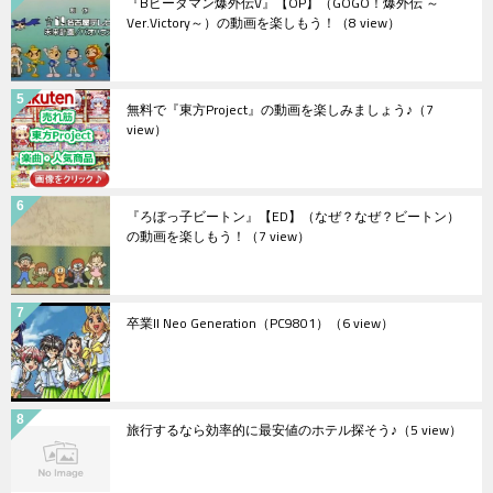
『Bビーダマン爆外伝V』【OP】（GOGO！爆外伝 ～
Ver.Victory～）の動画を楽しもう！
（8 view）
無料で『東方Project』の動画を楽しみましょう♪
（7
view）
『ろぼっ子ビートン』【ED】（なぜ？なぜ？ビートン）
の動画を楽しもう！
（7 view）
卒業II Neo Generation（PC9801）
（6 view）
旅行するなら効率的に最安値のホテル探そう♪
（5 view）