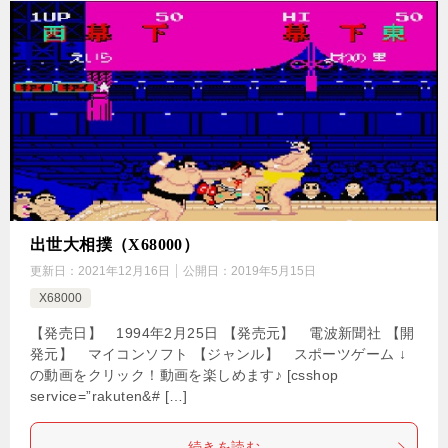
出世大相撲（X68000）
更新日：
2021年12月16日
公開日：
2019年5月15日
X68000
【発売日】 1994年2月25日 【発売元】 電波新聞社 【開
発元】 マイコンソフト 【ジャンル】 スポーツゲーム ↓
の動画をクリック！動画を楽しめます♪ [csshop
service=”rakuten&# […]
続きを読む