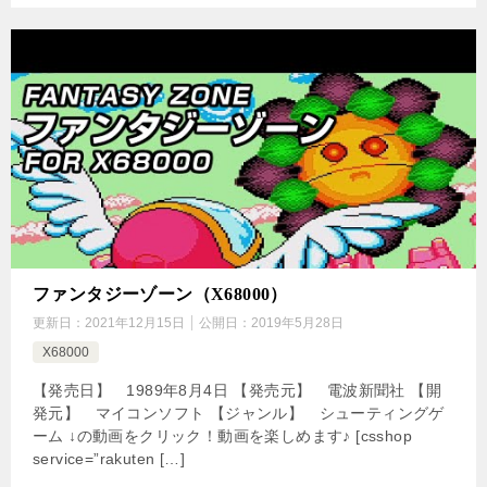
ファンタジーゾーン（X68000）
更新日：
2021年12月15日
公開日：
2019年5月28日
X68000
【発売日】 1989年8月4日 【発売元】 電波新聞社 【開
発元】 マイコンソフト 【ジャンル】 シューティングゲ
ーム ↓の動画をクリック！動画を楽しめます♪ [csshop
service=”rakuten […]