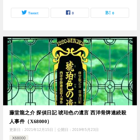
Tweet
0
0
藤堂龍之介 探偵日記 琥珀色の遺言 西洋骨牌連続殺
人事件（X68000）
更新日：
2021年12月15日
公開日：
2019年5月23日
X68000