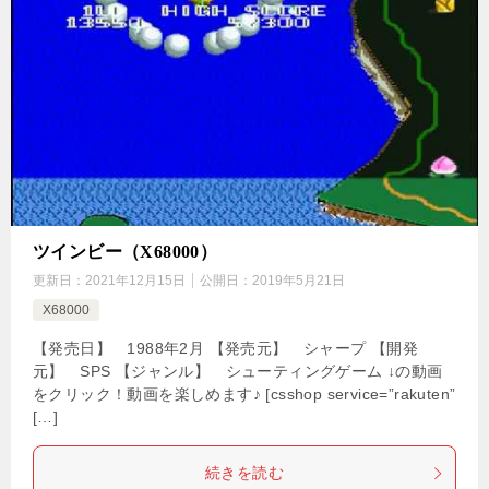
ツインビー（X68000）
更新日：
2021年12月15日
公開日：
2019年5月21日
X68000
【発売日】 1988年2月 【発売元】 シャープ 【開発
元】 SPS 【ジャンル】 シューティングゲーム ↓の動画
をクリック！動画を楽しめます♪ [csshop service=”rakuten”
[…]
続きを読む