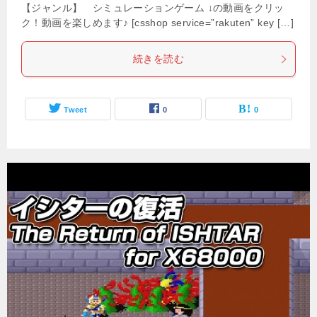
【ジャンル】 シミュレーションゲーム ↓の動画をクリッ
ク！動画を楽しめます♪ [csshop service=”rakuten” key […]
続きを読む
Tweet
0
0