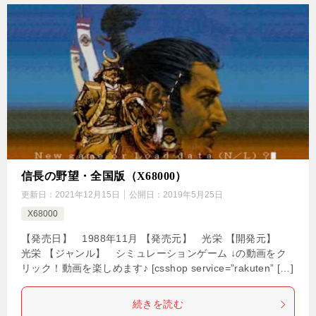
信長の野望・全国版（X68000）
更新日：
2021年12月15日
公開日：
2019年5月25日
X68000
【発売日】 1988年11月 【発売元】 光栄 【開発元】
光栄 【ジャンル】 シミュレーションゲーム ↓の動画をク
リック！動画を楽しめます♪ [csshop service=”rakuten” […]
続きを読む