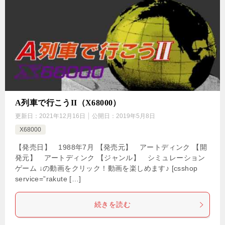
A列車で行こうII（X68000）
更新日：
2021年12月16日
公開日：
2019年5月8日
X68000
【発売日】 1988年7月 【発売元】 アートディンク 【開
発元】 アートディンク 【ジャンル】 シミュレーション
ゲーム ↓の動画をクリック！動画を楽しめます♪ [csshop
service=”rakute […]
続きを読む