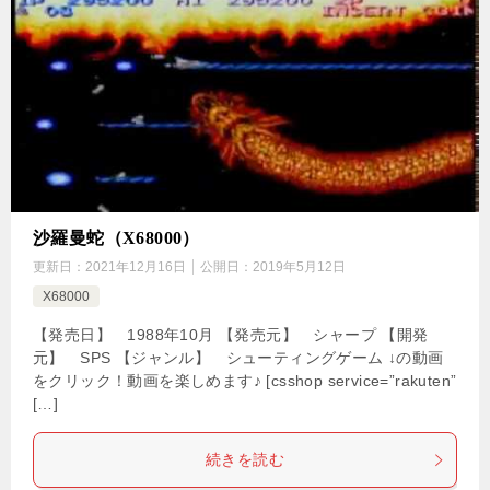
沙羅曼蛇（X68000）
更新日：
2021年12月16日
公開日：
2019年5月12日
X68000
【発売日】 1988年10月 【発売元】 シャープ 【開発
元】 SPS 【ジャンル】 シューティングゲーム ↓の動画
をクリック！動画を楽しめます♪ [csshop service=”rakuten”
[…]
続きを読む