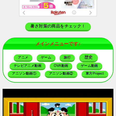
暑さ対策の商品をチェック！
メインメニューです♪
歴史
アニメ
ゲーム
旅行
テレビアニメ動画
OVA動画
ゲーム動画
アニソン動画①
アニソン動画②
東方Project