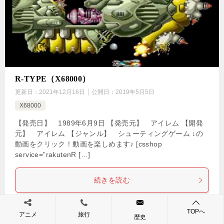
R-TYPE（X68000）
更新日：
2021年12月16日
公開日：
2019年5月5日
X68000
【発売日】 1989年6月9日 【発売元】 アイレム 【開発
元】 アイレム 【ジャンル】 シューティングゲーム ↓の
動画をクリック！動画を楽しめます♪ [csshop
service=”rakutenR […]
続きを読む
TOPへ
アニメ
旅行
Tweet
0
0
歴史