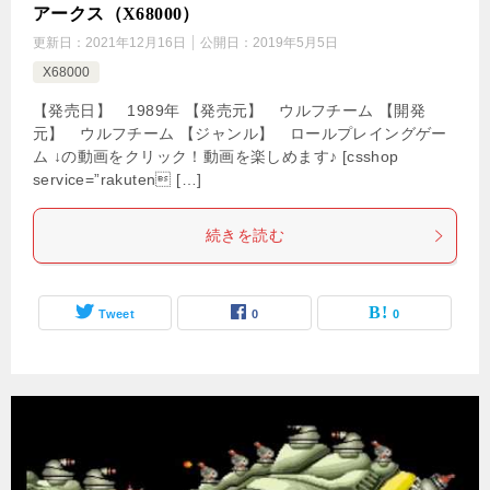
アークス（X68000）
更新日：
2021年12月16日
公開日：
2019年5月5日
X68000
【発売日】 1989年 【発売元】 ウルフチーム 【開発
元】 ウルフチーム 【ジャンル】 ロールプレイングゲー
ム ↓の動画をクリック！動画を楽しめます♪ [csshop
service=”rakuten […]
続きを読む
Tweet
0
0