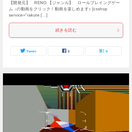
【開発元】 RENO 【ジャンル】 ロールプレイングゲー
ム ↓の動画をクリック！動画を楽しめます♪ [csshop
service=”rakute […]
続きを読む
Tweet
0
0