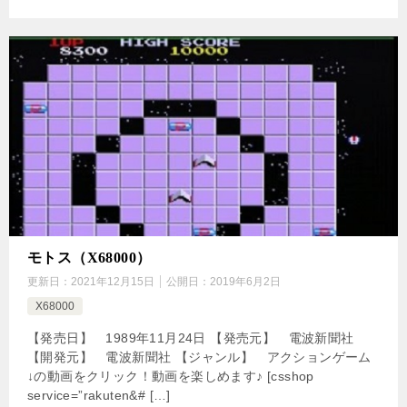
モトス（X68000）
更新日：
2021年12月15日
公開日：
2019年6月2日
X68000
【発売日】 1989年11月24日 【発売元】 電波新聞社
【開発元】 電波新聞社 【ジャンル】 アクションゲーム
↓の動画をクリック！動画を楽しめます♪ [csshop
service=”rakuten&# […]