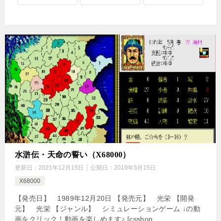
水滸伝・天命の誓い（X68000）
更新日：
2021年12月15日
公開日：
2019年5月15日
X68000
【発売日】 1989年12月20日 【発売元】 光栄 【開発
元】 光栄 【ジャンル】 シミュレーションゲーム ↓の動
画をクリック！動画を楽しめます♪ [csshop