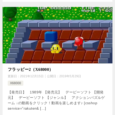
フラッピー2（X68000）
更新日：
2021年12月15日
公開日：
2019年5月29日
X68000
【発売日】 1989年 【発売元】 デービーソフト 【開発
元】 デービーソフト 【ジャンル】 アクションパズルゲ
ーム ↓の動画をクリック！動画を楽しめます♪ [csshop
service=”rakuten& […]