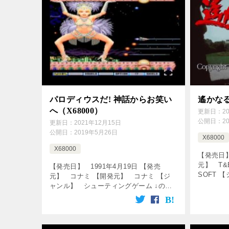
パロディウスだ! 神話からお笑い
遙かなる
へ（X68000）
更新日：
2
公開日：
2
更新日：
2021年12月15日
公開日：
2019年5月26日
X68000
X68000
【発売日】
元】 T&
【発売日】 1991年4月19日 【発売
SOFT 
元】 コナミ 【開発元】 コナミ 【ジ
動画をク
ャンル】 シューティングゲーム ↓の動
[csshop 
画をクリック！動画を楽しめます♪
[csshop service=”rakuten̶ […]