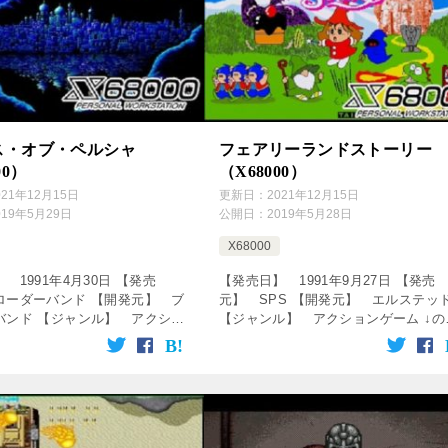
ス・オブ・ペルシャ
フェアリーランドストーリー
00）
（X68000）
021年12月15日
更新日：
2021年12月15日
019年5月29日
公開日：
2019年5月28日
X68000
 1991年4月30日 【発売
【発売日】 1991年9月27日 【発売
ローダーバンド 【開発元】 ブ
元】 SPS 【開発元】 エルステッ
バンド 【ジャンル】 アクショ
【ジャンル】 アクションゲーム ↓の
 ↓の動画をクリック！動画を楽
画をクリック！動画を楽しめます♪
sshop service=”raku […]
[csshop service=”rakutenR […]