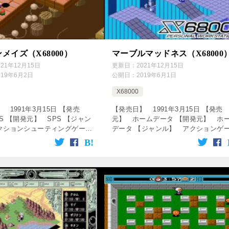
メイズ（X68000）
マーブルマッドネス（X68000
021年12月15日
更新日：
2021年12月15日
019年6月2日
公開日：
2019年6月1日
X68000
 1991年3月15日 【発売
【発売日】 1991年3月15日 【発売
S 【開発元】 SPS 【ジャン
元】 ホームデータ 【開発元】 ホ
クションシューティングゲーム
データ 【ジャンル】 アクションゲ
をクリック！動画を楽しめます♪
↓の動画をクリック！動画を楽しめま
ervice=”rakuten […]
[csshop service=”rakuten& […]