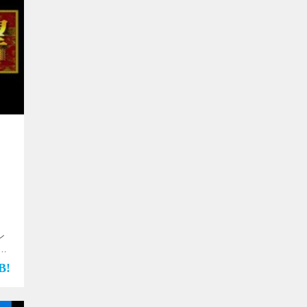
ン
画
op