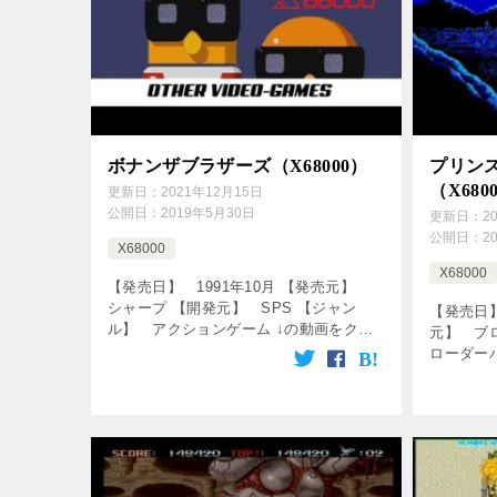
ボナンザブラザーズ（X68000）
プリン
（X680
更新日：
2021年12月15日
公開日：
2019年5月30日
更新日：
2
公開日：
2
X68000
X68000
【発売日】 1991年10月 【発売元】
シャープ 【開発元】 SPS 【ジャン
【発売日】
ル】 アクションゲーム ↓の動画をクリ
元】 ブ
ック！動画を楽しめます♪ [csshop
ローダー
service=”rakuten” […]
ンゲーム
しめます♪ [c