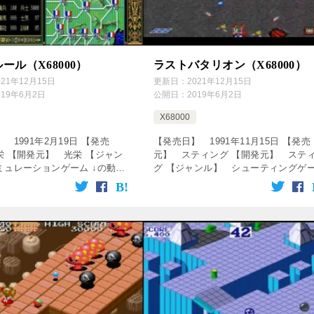
ール（X68000）
ラストバタリオン（X68000）
021年12月15日
更新日：
2021年12月15日
019年6月2日
公開日：
2019年6月2日
X68000
 1991年2月19日 【発売
【発売日】 1991年11月15日 【発売
栄 【開発元】 光栄 【ジャン
元】 スティング 【開発元】 ステ
ミュレーションゲーム ↓の動画
グ 【ジャンル】 シューティングゲ
！動画を楽しめます♪ [csshop
↓の動画をクリック！動画を楽しめま
rakuten” […]
[csshop service=”rakuten […]