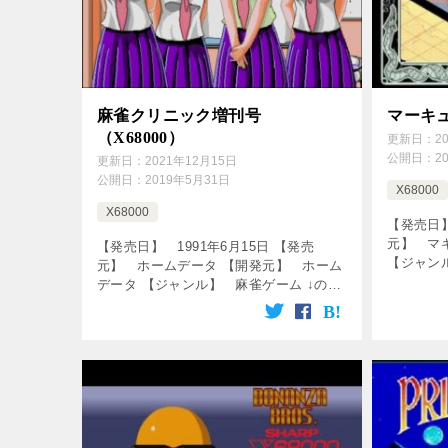
麻雀クリニック増刊号
マーキュ
（X68000）
更新日：
2
公開日：
2
更新日：
2021年12月15日
公開日：
2019年5月31日
X68000
X68000
【発売日】
元】 マ
【発売日】 1991年6月15日 【発売
【ジャン
元】 ホームデータ 【開発元】 ホーム
↓の動画
データ 【ジャンル】 麻雀ゲーム ↓の動
[csshop s
画をクリック！動画を楽しめます♪
[csshop service=”rakutenR […]