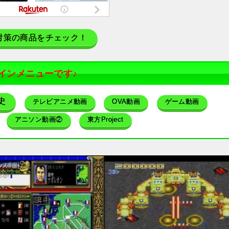
対策の商品をチェック！
インメニューです♪
史
テレビアニメ動画
OVA動画
ゲーム動画
アニソン動画②
東方Project