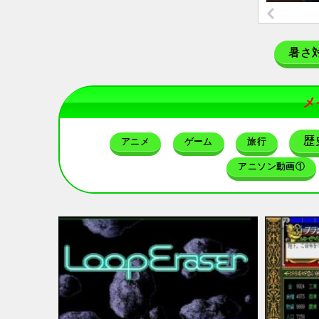
暑さ
メ
歴
アニメ
ゲーム
旅行
アニソン動画①