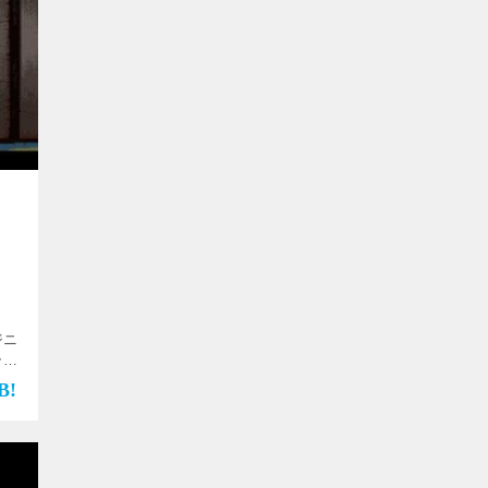
ジニ
ラテ
を