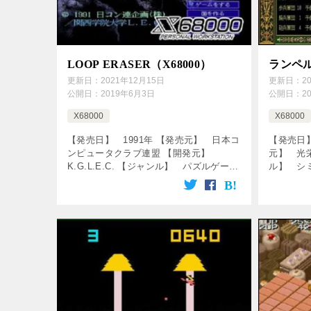
LOOP ERASER（X68000）
ランペル
更新日：
2021年12月15日
更新日：
2
公開日：
2019年6月3日
公開日：
2
X68000
X68000
【発売日】 1991年 【発売元】 日本コ
【発売日】
ンピュータクラブ連盟 【開発元】
元】 光
K.G.L.E.C. 【ジャンル】 パズルゲーム
ル】 シ
↓の動画をクリック！動画を楽しめます♪
をクリック
[csshop service=”raku […]
service=”