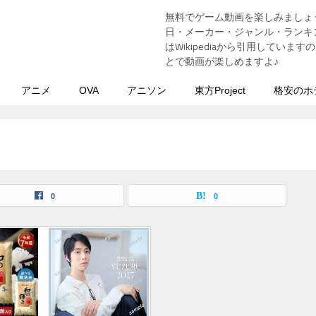
無料でゲーム動画を楽しみましょ
う
日・メーカー・ジャンル・ランキン
はWikipediaから引用してい
とで動画が楽しめますよ♪
アニメ
OVA
アニソン
東方Project
格安のホ
0
0