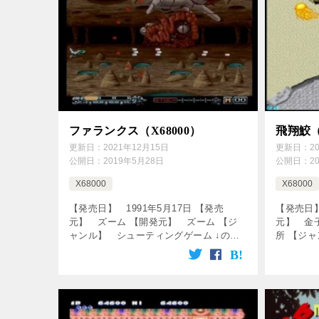
ファランクス（X68000）
飛翔鮫（
更新日：
2021年12月15日
更新日：
2
公開日：
2019年5月28日
公開日：
2
X68000
X68000
【発売日】 1991年5月17日 【発売
【発売日】
元】 ズーム 【開発元】 ズーム 【ジ
元】 金
ャンル】 シューティングゲーム ↓の動
所 【ジ
画をクリック！動画を楽しめます♪
↓の動画
[csshop service=”rakuten̶ […]
[csshop s