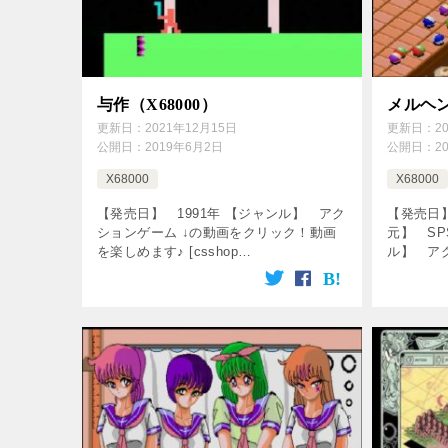
与作（X68000）
メルヘン
更新日：
2021年12月15日
更新日：
2
公開日：
2019年6月2日
公開日：
2
X68000
X68000
【発売日】 1991年 【ジャンル】 アク
【発売日】
ションゲーム ↓の動画をクリック！動画
元】 SP
を楽しめます♪ [csshop
ル】 ア
service=”rakuten” keyword=”X68000
↓の動画
[…]
[csshop s