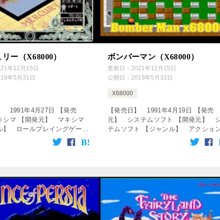
リー（X68000）
ボンバーマン（X68000）
021年12月15日
更新日：
2021年12月15日
019年5月31日
公開日：
2019年5月31日
X68000
 1991年4月27日 【発売
【発売日】 1991年4月19日 【発売
キシマ 【開発元】 マキシマ
元】 システムソフト 【開発元】 
ル】 ロールプレイングゲーム
テムソフト 【ジャンル】 アクショ
をクリック！動画を楽しめます♪
ーム ↓の動画をクリック！動画を楽し
ervice=”rakuten&# […]
ます♪ [csshop service=”rakute […]