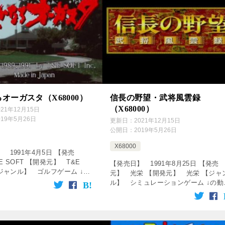
オーガスタ（X68000）
信長の野望・武将風雲録
（X68000）
021年12月15日
019年5月26日
更新日：
2021年12月15日
公開日：
2019年5月26日
X68000
 1991年4月5日 【発売
E SOFT 【開発元】 T&E
【発売日】 1991年8月25日 【発売
【ジャンル】 ゴルフゲーム ↓の
元】 光栄 【開発元】 光栄 【ジャ
リック！動画を楽しめます♪
ル】 シミュレーションゲーム ↓の動
service=R […]
をクリック！動画を楽しめます♪ [cssh
service=”rakuten” […]