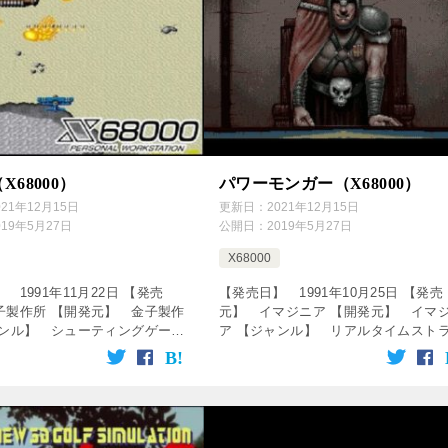
X68000）
パワーモンガー（X68000）
021年12月15日
更新日：
2021年12月15日
019年5月27日
公開日：
2019年5月27日
X68000
 1991年11月22日 【発売
【発売日】 1991年10月25日 【発売
子製作所 【開発元】 金子製作
元】 イマジニア 【開発元】 イマ
ャンル】 シューティングゲーム
ア 【ジャンル】 リアルタイムスト
をクリック！動画を楽しめます♪
ジーゲーム ↓の動画をクリック！動画
ervice=”rakuten […]
楽しめます♪ [csshop service=”ra […]