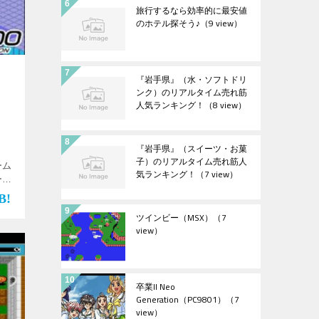
旅行するなら効率的に最安値
のホテル探そう♪
（9 view）
）
『岩手県』（水・ソフトドリ
ンク）のリアルタイム売れ筋
人気ランキング！
（8 view）
『岩手県』（スイーツ・お菓
子）のリアルタイム売れ筋人
ーム
気ランキング！
（7 view）
ーム
す♪
ツインビー（MSX）
（7
view）
卒業II Neo
Generation（PC9801）
（7
view）