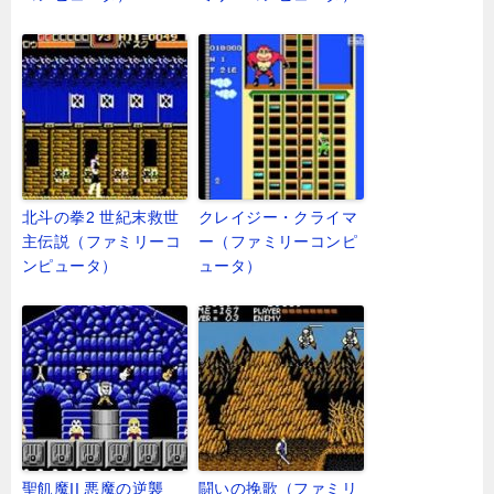
北斗の拳2 世紀末救世
クレイジー・クライマ
主伝説（ファミリーコ
ー（ファミリーコンピ
ンピュータ）
ュータ）
聖飢魔II 悪魔の逆襲
闘いの挽歌（ファミリ