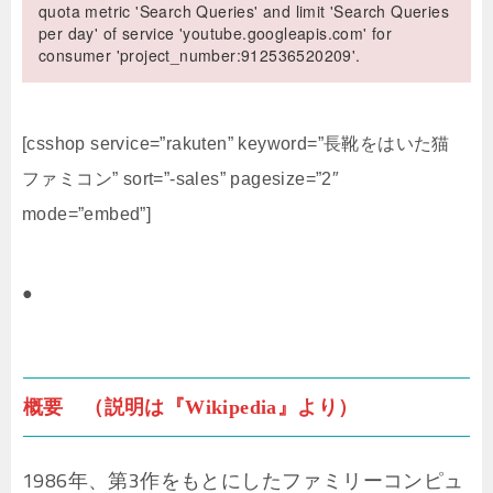
quota metric 'Search Queries' and limit 'Search Queries
per day' of service 'youtube.googleapis.com' for
consumer 'project_number:912536520209'.
[csshop service=”rakuten” keyword=”長靴をはいた猫
ファミコン” sort=”-sales” pagesize=”2″
mode=”embed”]
●
概要 （説明は『Wikipedia』より）
1986年、第3作をもとにしたファミリーコンピュ