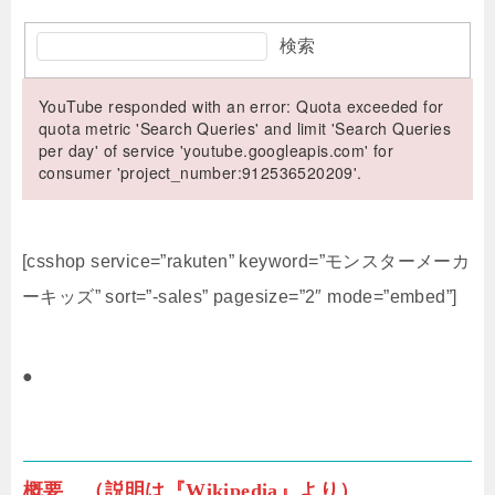
検索
YouTube responded with an error: Quota exceeded for
quota metric 'Search Queries' and limit 'Search Queries
per day' of service 'youtube.googleapis.com' for
consumer 'project_number:912536520209'.
[csshop service=”rakuten” keyword=”モンスターメーカ
ーキッズ” sort=”-sales” pagesize=”2″ mode=”embed”]
●
概要 （説明は『Wikipedia』より）