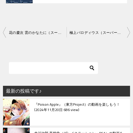
投
花の慶次 雲のかなたに（スーパーファミコン）
極上パロディウス（スーパーファミコン）
稿
ナ
ビ
ゲ
ー
シ
最新の投稿です♪
ョ
『Poison Apple』（東方Project）の動画を楽しもう！
ン
2024年11月20日 686 view