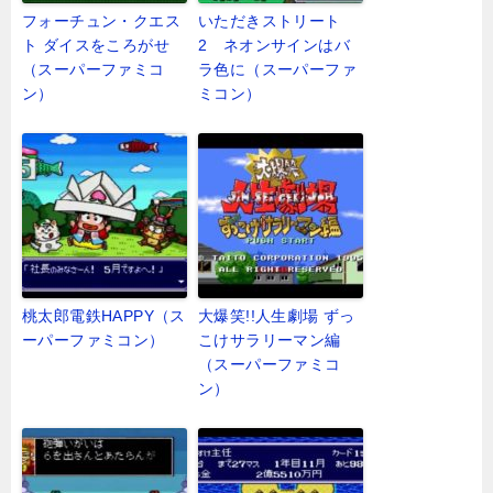
フォーチュン・クエス
いただきストリート
ト ダイスをころがせ
2 ネオンサインはバ
（スーパーファミコ
ラ色に（スーパーファ
ン）
ミコン）
桃太郎電鉄HAPPY（ス
大爆笑!!人生劇場 ずっ
ーパーファミコン）
こけサラリーマン編
（スーパーファミコ
ン）