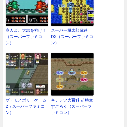
商人よ、大志を抱け!!
スーパー桃太郎電鉄
（スーパーファミコ
DX（スーパーファミコ
ン）
ン）
ザ・モノポリーゲーム
キテレツ大百科 超時空
2（スーパーファミコ
すごろく（スーパーフ
ン）
ァミコン）