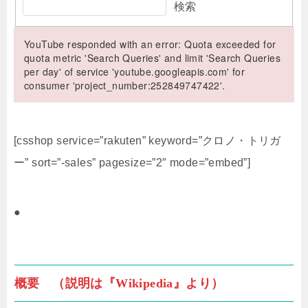
検索
YouTube responded with an error: Quota exceeded for
quota metric 'Search Queries' and limit 'Search Queries
per day' of service 'youtube.googleapis.com' for
consumer 'project_number:252849747422'.
[csshop service=”rakuten” keyword=”クロノ・トリガ
ー” sort=”-sales” pagesize=”2″ mode=”embed”]
●
概要 （説明は『Wikipedia』より）