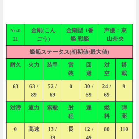
金剛(こん
金剛型 1番
声優：東
No.0
ごう)
艦 戦艦
山奈央
21
艦船ステータス(初期値/最大値)
耐久
火力
装甲
雷
回
対
搭
装
避
空
載
63
63 /
52 /
0
30 /
24 /
9
89
69
59
69
対潜
速力
索敵
射
運
燃
弾
程
料
薬
0
高速
13 /
長
12 /
80
110
39
49