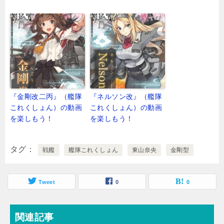
『金剛改二丙』（艦隊
『ネルソン改』（艦隊
これくしょん）の動画
これくしょん）の動画
を楽しもう！
を楽しもう！
タグ
戦艦
艦隊これくしょん
東山奈央
金剛型
Tweet
0
0
関連記事