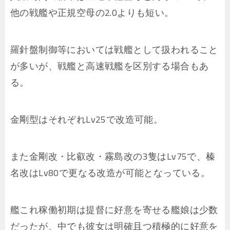
他の戦艦や正規空母の2.0よりも短い。
羅針盤制御等においては戦艦として扱われること
が多いが、戦艦と高速戦艦を区別する場合もあ
る。
金剛型はそれぞれLv25で改造可能。
また金剛改・比叡改・霧島改の3隻はLv75で、榛
名改はLv80で更なる改造が可能となっている。
艦これ稼働初期は提督に好意を寄せる艦娘は少数
だったが、中でも彼女は明確且つ積極的に好意を