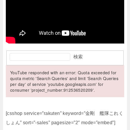
検索
YouTube responded with an error: Quota exceeded for
quota metric 'Search Queries' and limit 'Search Queries
per day' of service 'youtube.googleapis.com' for
consumer 'project_number:912536520209'.
[csshop service=”rakuten” keyword=”金剛 艦隊これく
しょん” sort=”-sales” pagesize=”2″ mode=”embed”]