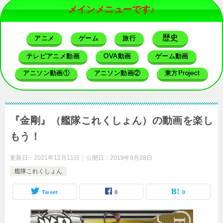
メインメニューです♪
歴史
アニメ
ゲーム
旅行
テレビアニメ動画
OVA動画
ゲーム動画
アニソン動画①
アニソン動画②
東方Project
『金剛』（艦隊これくしょん）の動画を楽し
もう！
更新日：
2021年12月11日
公開日：
2019年9月28日
艦隊これくしょん
Tweet
0
0