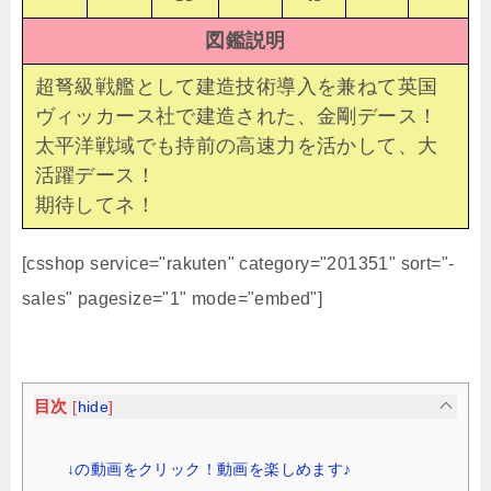
図鑑説明
超弩級戦艦として建造技術導入を兼ねて英国
ヴィッカース社で建造された、金剛デース！
太平洋戦域でも持前の高速力を活かして、大
活躍デース！
期待してネ！
[csshop service="rakuten" category="201351" sort="-
sales" pagesize="1" mode="embed"]
目次
[
hide
]
↓の動画をクリック！動画を楽しめます♪