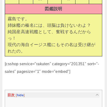
図鑑説明
霧島です。
姉妹艦の榛名には、頭脳は負けないわよ？
純国産高速戦艦として、奮戦するんだから
っ！
現代の海自イージス艦にもその名は受け継が
れたの。
[csshop service="rakuten" category="201351" sort="-
sales" pagesize="1" mode="embed"]
目次
[
hide
]