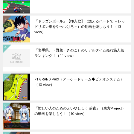
『ドラゴンボール』【挿入歌】（燃えるハートで ～レッ
ドリボン軍をやっつけろ～）の動画を楽しもう！
（13
view）
『岩手県』（野菜・きのこ）のリアルタイム売れ筋人気
ランキング！
（11 view）
F1 GRAND PRIX（アーケードゲーム◆ビデオシステム）
（10 view）
『忙しい人のためのえいやしょう 前夜』（東方Project）
の動画を楽しもう！
（10 view）