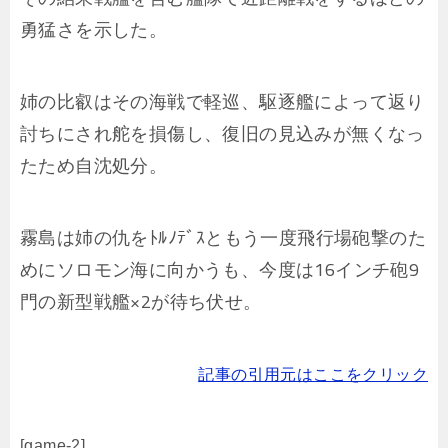
勇猛さを示した。
姉の比叡はその海戦で軽巡、駆逐艦によって返り
討ちにされ舵を損傷し、復旧の見込みが無くなっ
たため自沈処分。
霧島は姉の仇をﾄﾙﾉﾃﾞｽともう一度飛行場砲撃のた
めにソロモン海に向かうも、今度は16インチ砲9
門の新型戦艦×2が待ち伏せ。
記事の引用元はここをクリック
[game-2]