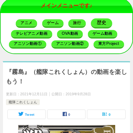
メインメニューです♪
歴史
アニメ
ゲーム
旅行
テレビアニメ動画
OVA動画
ゲーム動画
アニソン動画①
アニソン動画②
東方Project
『霧島』（艦隊これくしょん）の動画を楽し
もう！
更新日：
2021年12月11日
公開日：
2019年9月28日
艦隊これくしょん
Tweet
0
0