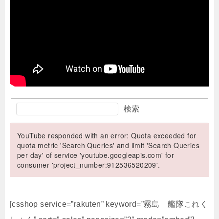
検索
YouTube responded with an error: Quota exceeded for
quota metric 'Search Queries' and limit 'Search Queries
per day' of service 'youtube.googleapis.com' for
consumer 'project_number:912536520209'.
[csshop service=”rakuten” keyword=”霧島 艦隊これく