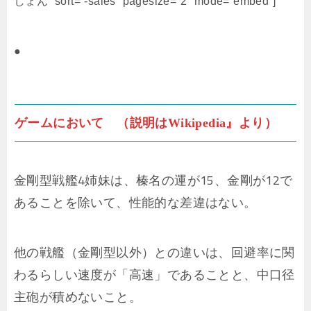
しょん” sort=”-sales” pagesize=”2″ mode=”embed”]
●
ゲームにおいて （説明はWikipedia』より）
金剛型戦艦4姉妹は、榛名の運が15、金剛が12で
あることを除いて、性能的な差違はない。
他の戦艦（金剛型以外）との違いは、回避率に関
わるらしい速度が「高速」であることと、中口径
主砲が積めないこと。