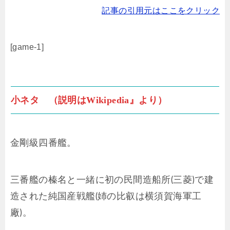
記事の引用元はここをクリック
[game-1]
小ネタ （説明はWikipedia』より）
金剛級四番艦。
三番艦の榛名と一緒に初の民間造船所(三菱)で建
造された純国産戦艦(姉の比叡は横須賀海軍工
廠)。