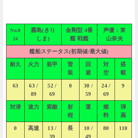
霧島(きり
金剛型 4番
声優：東
No.0
しま)
艦 戦艦
山奈央
24
艦船ステータス(初期値/最大値)
耐久
火力
装甲
雷
回
対
搭
装
避
空
載
63
63 /
52 /
0
30 /
24 /
9
89
69
59
69
対潜
速力
索敵
射
運
燃
弾
程
料
薬
0
高速
13 /
長
10 /
80
110
39
49