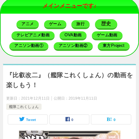
メインメニューです♪
歴史
アニメ
ゲーム
旅行
テレビアニメ動画
OVA動画
ゲーム動画
アニソン動画①
アニソン動画②
東方Project
『比叡改二』（艦隊これくしょん）の動画を
楽しもう！
更新日：
2021年12月11日
公開日：
2019年11月11日
艦隊これくしょん
Tweet
0
0