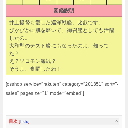
図鑑説明
井上提督も愛した巡洋戦艦、比叡です。
ぴかぴかに肌を磨いて、御召艦としても活躍
したの。
大和型のテスト艦にもなったのよ、知って
た？
え？ソロモン海戦？
そうよ、奮闘したわ！
[csshop service="rakuten" category="201351" sort="-
sales" pagesize="1" mode="embed"]
目次
[
hide
]