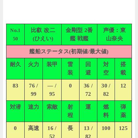
比叡 改二
金剛型 2番
声優：東
No.1
(ひえい)
艦 戦艦
山奈央
50
艦船ステータス(初期値/最大値)
耐久
火力
装甲
雷
回
対
搭
装
避
空
載
83
76 /
— /
0
36 /
30 /
12
99
95
72
82
対潜
速力
索敵
射
運
燃
弾
程
料
薬
0
高速
16 /
長
13 /
100
125
52
82