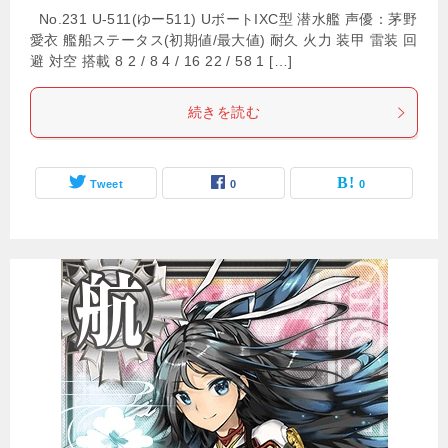
No.231 U-511(ゆー511) UボートIXC型 潜水艦 声優：茅野
愛衣 艦船ステータス(初期値/最大値) 耐久 火力 装甲 雷装 回
避 対空 搭載 8 2 / 8 4 / 16 22 / 58 1 […]
続きを読む
Tweet
0
0