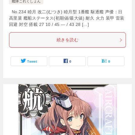
艦隊これくしょん
No.234 睦月 改二(むつき) 睦月型 1番艦 駆逐艦 声優：日
高里菜 艦船ステータス(初期値/最大値) 耐久 火力 装甲 雷装
回避 対空 搭載 27 10 / 45 — / 43 28 […]
続きを読む
Tweet
0
0