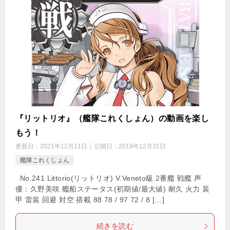
『リットリオ』（艦隊これくしょん）の動画を楽し
もう！
更新日：
2021年12月11日
公開日：
2019年12月31日
艦隊これくしょん
No.241 Littorio(リットリオ) V.Veneto級 2番艦 戦艦 声
優：久野美咲 艦船ステータス(初期値/最大値) 耐久 火力 装
甲 雷装 回避 対空 搭載 88 78 / 97 72 / 8 […]
続きを読む