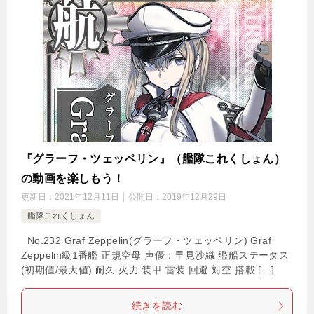
『グラーフ・ツェッペリン』（艦隊これくしょん）
の動画を楽しもう！
更新日：
2021年12月11日
公開日：
2019年12月29日
艦隊これくしょん
No.232 Graf Zeppelin(グラーフ・ツェッペリン) Graf
Zeppelin級1番艦 正規空母 声優：早見沙織 艦船ステータス
(初期値/最大値) 耐久 火力 装甲 雷装 回避 対空 搭載 […]
続きを読む