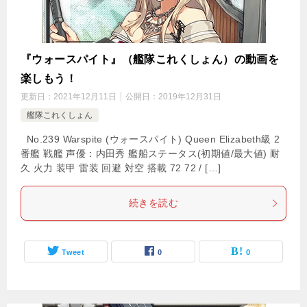
『ウォースパイト』（艦隊これくしょん）の動画を
楽しもう！
更新日：
2021年12月11日
公開日：
2019年12月31日
艦隊これくしょん
No.239 Warspite (ウォースパイト) Queen Elizabeth級 2
番艦 戦艦 声優：内田秀 艦船ステータス(初期値/最大値) 耐
久 火力 装甲 雷装 回避 対空 搭載 72 72 / […]
続きを読む
Tweet
0
0