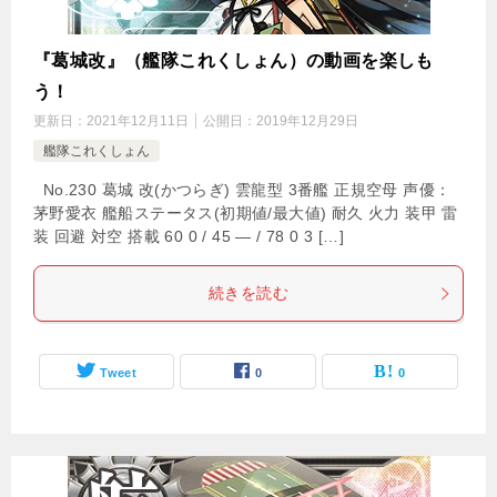
『葛城改』（艦隊これくしょん）の動画を楽しも
う！
更新日：
2021年12月11日
公開日：
2019年12月29日
艦隊これくしょん
No.230 葛城 改(かつらぎ) 雲龍型 3番艦 正規空母 声優：
茅野愛衣 艦船ステータス(初期値/最大値) 耐久 火力 装甲 雷
装 回避 対空 搭載 60 0 / 45 — / 78 0 3 […]
続きを読む
Tweet
0
0