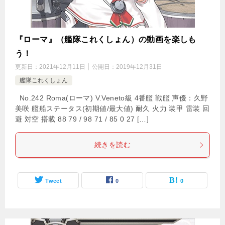
『ローマ』（艦隊これくしょん）の動画を楽しも
う！
更新日：
2021年12月11日
公開日：
2019年12月31日
艦隊これくしょん
No.242 Roma(ローマ) V.Veneto級 4番艦 戦艦 声優：久野
美咲 艦船ステータス(初期値/最大値) 耐久 火力 装甲 雷装 回
避 対空 搭載 88 79 / 98 71 / 85 0 27 […]
続きを読む
Tweet
0
0