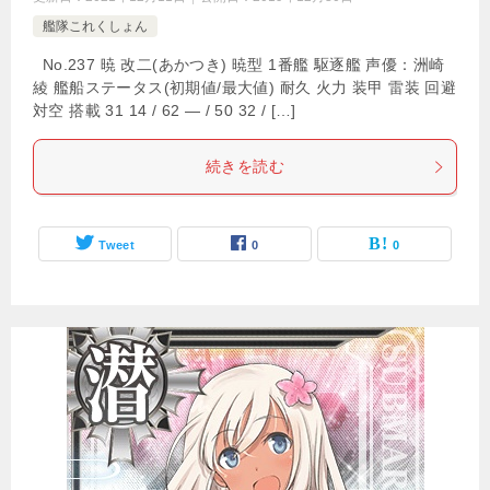
艦隊これくしょん
No.237 暁 改二(あかつき) 暁型 1番艦 駆逐艦 声優：洲崎
綾 艦船ステータス(初期値/最大値) 耐久 火力 装甲 雷装 回避
対空 搭載 31 14 / 62 — / 50 32 / […]
続きを読む
Tweet
0
0