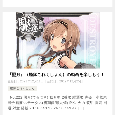
『照月』（艦隊これくしょん）の動画を楽しもう！
更新日：
2021年12月11日
公開日：
2019年12月25日
艦隊これくしょん
No.222 照月(てるづき) 秋月型 2番艦 駆逐艦 声優：小松未
可子 艦船ステータス(初期値/最大値) 耐久 火力 装甲 雷装 回
避 対空 搭載 20 16 / 49 9 / 26 16 / 49 47 […]