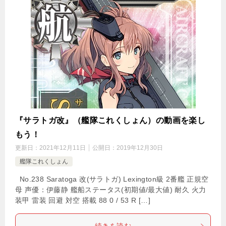
『サラトガ改』（艦隊これくしょん）の動画を楽し
もう！
更新日：
2021年12月11日
公開日：
2019年12月30日
艦隊これくしょん
No.238 Saratoga 改(サラトガ) Lexington級 2番艦 正規空
母 声優：伊藤静 艦船ステータス(初期値/最大値) 耐久 火力
装甲 雷装 回避 対空 搭載 88 0 / 53 R […]