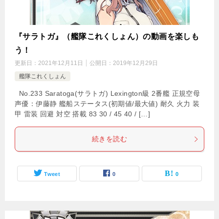
『サラトガ』（艦隊これくしょん）の動画を楽しも
う！
更新日：
2021年12月11日
公開日：
2019年12月29日
艦隊これくしょん
No.233 Saratoga(サラトガ) Lexington級 2番艦 正規空母
声優：伊藤静 艦船ステータス(初期値/最大値) 耐久 火力 装
甲 雷装 回避 対空 搭載 83 30 / 45 40 / […]
続きを読む
Tweet
0
0