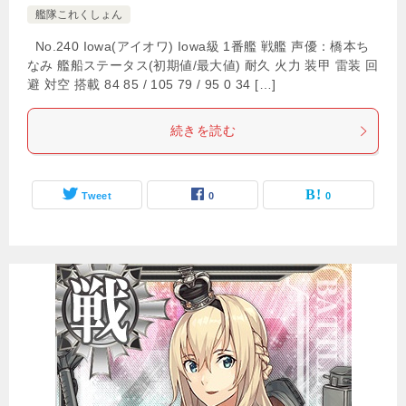
艦隊これくしょん
No.240 Iowa(アイオワ) Iowa級 1番艦 戦艦 声優：橋本ち
なみ 艦船ステータス(初期値/最大値) 耐久 火力 装甲 雷装 回
避 対空 搭載 84 85 / 105 79 / 95 0 34 […]
続きを読む
Tweet
0
0