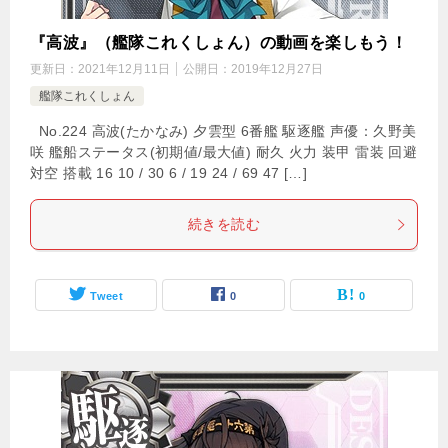
『高波』（艦隊これくしょん）の動画を楽しもう！
更新日：
2021年12月11日
公開日：
2019年12月27日
艦隊これくしょん
No.224 高波(たかなみ) 夕雲型 6番艦 駆逐艦 声優：久野美
咲 艦船ステータス(初期値/最大値) 耐久 火力 装甲 雷装 回避
対空 搭載 16 10 / 30 6 / 19 24 / 69 47 […]
続きを読む
Tweet
0
0