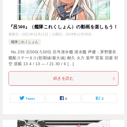
『呂500』（艦隊これくしょん）の動画を楽しもう！
更新日：
2021年12月11日
公開日：
2019年12月30日
艦隊これくしょん
No.236 呂500(ろ500) 呂号潜水艦 潜水艦 声優：茅野愛衣
艦船ステータス(初期値/最大値) 耐久 火力 装甲 雷装 回避 対
空 搭載 13 4 / 13 — / 21 30 / 6 […]
続きを読む
Tweet
0
0