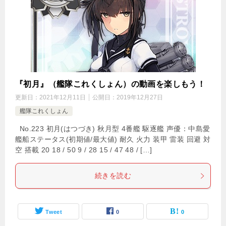
『初月』（艦隊これくしょん）の動画を楽しもう！
更新日：
2021年12月11日
公開日：
2019年12月27日
艦隊これくしょん
No.223 初月(はつづき) 秋月型 4番艦 駆逐艦 声優：中島愛
艦船ステータス(初期値/最大値) 耐久 火力 装甲 雷装 回避 対
空 搭載 20 18 / 50 9 / 28 15 / 47 48 / […]
続きを読む
Tweet
0
0