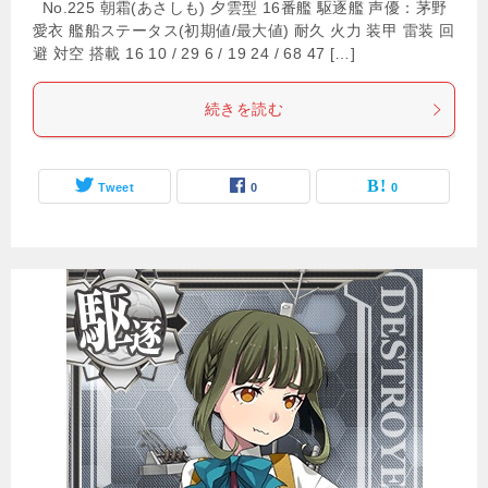
No.225 朝霜(あさしも) 夕雲型 16番艦 駆逐艦 声優：茅野
愛衣 艦船ステータス(初期値/最大値) 耐久 火力 装甲 雷装 回
避 対空 搭載 16 10 / 29 6 / 19 24 / 68 47 […]
続きを読む
Tweet
0
0