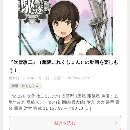
『吹雪改二』（艦隊これくしょん）の動画を楽しも
う！
更新日：
2021年12月11日
公開日：
2019年12月28日
艦隊これくしょん
No.226 吹雪 改二(ふぶき) 吹雪型 1番艦 駆逐艦 声優：上
坂すみれ 艦船ステータス(初期値/最大値) 耐久 火力 装甲 雷
装 回避 対空 搭載 31 15 / 59 — / 50 30 […]
続きを読む