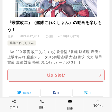
『叢雲改二』（艦隊これくしょん）の動画を楽しも
う！
更新日：
2021年12月11日
公開日：
2019年12月23日
艦隊これくしょん
No.220 叢雲 改二(むらくも) 吹雪型 5番艦 駆逐艦 声優：
上坂すみれ 艦船ステータス(初期値/最大値) 耐久 火力 装甲
雷装 回避 対空 搭載 31 14 / 57 — / 50 3 […]
続きを読む
Tweet
0
0
TOPへ
アニメ
旅行
歴史