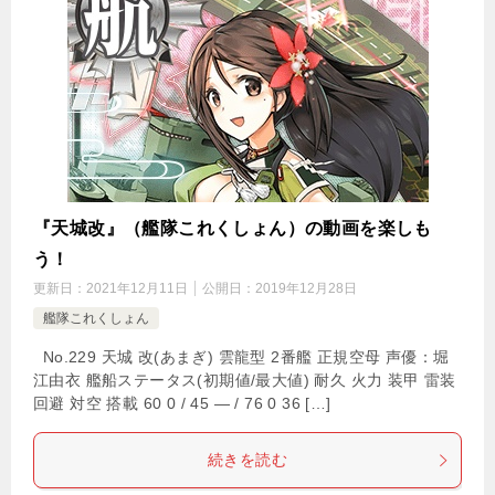
『天城改』（艦隊これくしょん）の動画を楽しも
う！
更新日：
2021年12月11日
公開日：
2019年12月28日
艦隊これくしょん
No.229 天城 改(あまぎ) 雲龍型 2番艦 正規空母 声優：堀
江由衣 艦船ステータス(初期値/最大値) 耐久 火力 装甲 雷装
回避 対空 搭載 60 0 / 45 — / 76 0 36 […]
続きを読む