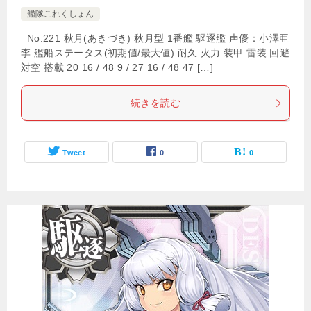
艦隊これくしょん
No.221 秋月(あきづき) 秋月型 1番艦 駆逐艦 声優：小澤亜
李 艦船ステータス(初期値/最大値) 耐久 火力 装甲 雷装 回避
対空 搭載 20 16 / 48 9 / 27 16 / 48 47 […]
続きを読む
Tweet
0
0