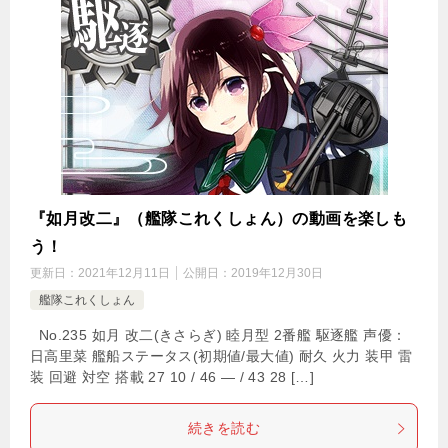
『如月改二』（艦隊これくしょん）の動画を楽しも
う！
更新日：
2021年12月11日
公開日：
2019年12月30日
艦隊これくしょん
No.235 如月 改二(きさらぎ) 睦月型 2番艦 駆逐艦 声優：
日高里菜 艦船ステータス(初期値/最大値) 耐久 火力 装甲 雷
装 回避 対空 搭載 27 10 / 46 — / 43 28 […]
続きを読む