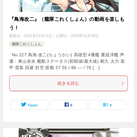
『鳥海改二』（艦隊これくしょん）の動画を楽しも
う！
更新日：
2021年12月11日
公開日：
2019年12月28日
艦隊これくしょん
No.227 鳥海 改二(ちょうかい) 高雄型 4番艦 重巡洋艦 声
優：東山奈央 艦船ステータス(初期値/最大値) 耐久 火力 装
甲 雷装 回避 対空 搭載 57 55 / 86 — / 78 […]
続きを読む
Tweet
0
0