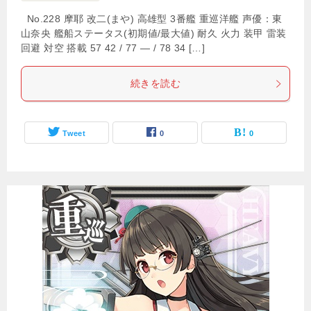
No.228 摩耶 改二(まや) 高雄型 3番艦 重巡洋艦 声優：東
山奈央 艦船ステータス(初期値/最大値) 耐久 火力 装甲 雷装
回避 対空 搭載 57 42 / 77 — / 78 34 […]
続きを読む
Tweet
0
0