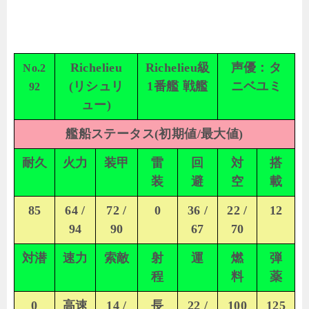
Richelieu
Richelieu級
声優：タ
No.2
(リシュリ
1番艦 戦艦
ニベユミ
92
ュー)
艦船ステータス(初期値/最大値)
耐久
火力
装甲
雷
回
対
搭
装
避
空
載
85
64 /
72 /
0
36 /
22 /
12
94
90
67
70
対潜
速力
索敵
射
運
燃
弾
程
料
薬
0
高速
14 /
長
22 /
100
125