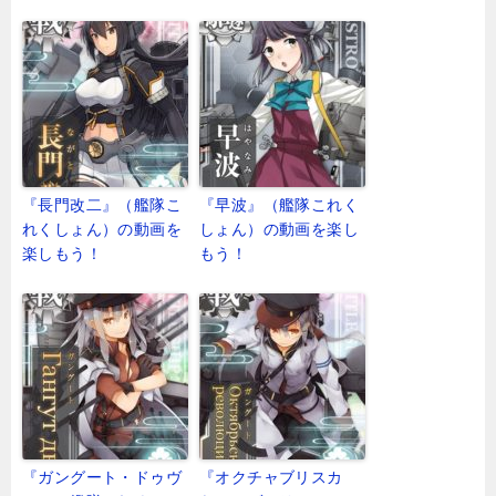
『長門改二』（艦隊こ
『早波』（艦隊これく
れくしょん）の動画を
しょん）の動画を楽し
楽しもう！
もう！
『ガングート・ドゥヴ
『オクチャブリスカ