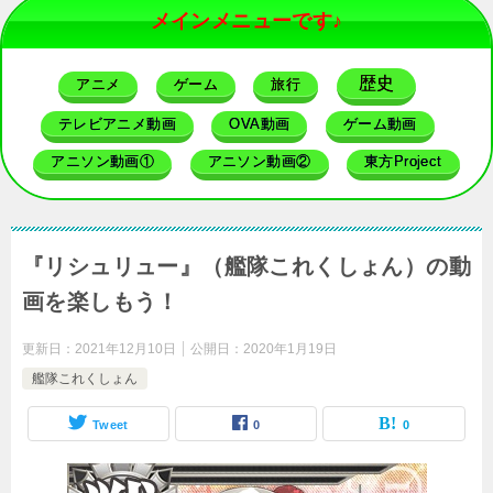
メインメニューです♪
歴史
アニメ
ゲーム
旅行
テレビアニメ動画
OVA動画
ゲーム動画
アニソン動画①
アニソン動画②
東方Project
『リシュリュー』（艦隊これくしょん）の動
画を楽しもう！
更新日：
2021年12月10日
公開日：
2020年1月19日
艦隊これくしょん
Tweet
0
0