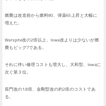
燃費は改造前から燃料80、弾薬65上昇と大幅に
増えた。
Warspite改の2倍以上、Iowa改よりは少ないが燃
費もビッグ7である。
それに伴い修理コストも増大し、大和型、Iowaに
次ぐ第３位。
長門改の1.8倍、金剛型改の約2倍のコストであ
る。