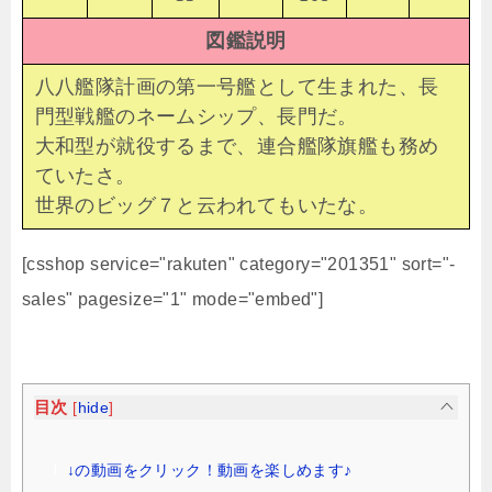
図鑑説明
八八艦隊計画の第一号艦として生まれた、長
門型戦艦のネームシップ、長門だ。
大和型が就役するまで、連合艦隊旗艦も務め
ていたさ。
世界のビッグ７と云われてもいたな。
[csshop service="rakuten" category="201351" sort="-
sales" pagesize="1" mode="embed"]
目次
[
hide
]
↓の動画をクリック！動画を楽しめます♪