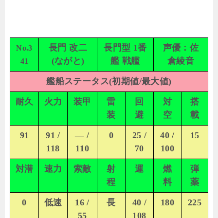
長門 改二
長門型 1番
声優：佐
No.3
(ながと)
艦 戦艦
倉綾音
41
艦船ステータス(初期値/最大値)
耐久
火力
装甲
雷
回
対
搭
装
避
空
載
91
91 /
— /
0
25 /
40 /
15
118
110
70
100
対潜
速力
索敵
射
運
燃
弾
程
料
薬
0
低速
16 /
長
40 /
180
225
55
108