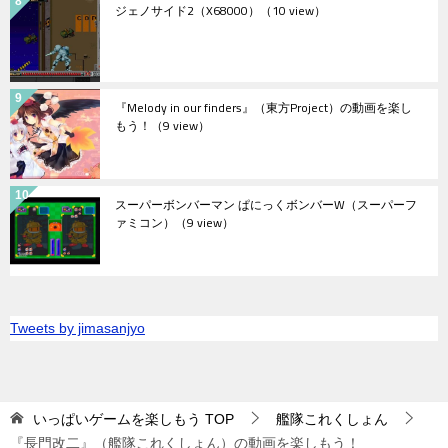
ジェノサイド2（X68000）
（10 view）
『Melody in our finders』（東方Project）の動画を楽し
もう！
（9 view）
スーパーボンバーマン ぱにっくボンバーW（スーパーフ
ァミコン）
（9 view）
Tweets by jimasanjyo
いっぱいゲームを楽しもう
TOP
艦隊これくしょん
『長門改二』（艦隊これくしょん）の動画を楽しもう！