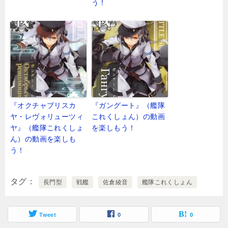
う！
『オクチャブリスカ
『ガングート』（艦隊
ヤ・レヴォリューツィ
これくしょん）の動画
ヤ』（艦隊これくしょ
を楽しもう！
ん）の動画を楽しも
う！
タグ
長門型
戦艦
佐倉綾音
艦隊これくしょん
Tweet
0
0