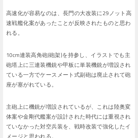
高速化が容易なのは、長門の大改装に29ノット高
速戦艦化案があったことが反映されたものと思わ
れる。
10cm連装高角砲(砲架)を持参し、イラストでも主
砲塔上に三連装機銃や甲板に単装機銃が増設され
ている一方でケースメート式副砲は廃止されて砲
座が塞がれている。
主砲上に機銃が増設されているが、これは陸奥変
体案や金剛代艦案が設計された時代には重視され
ていなかった対空兵装を、戦時改装で強化したイ
メージと思われる。