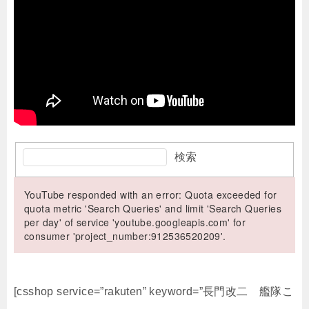
検索
YouTube responded with an error: Quota exceeded for
quota metric 'Search Queries' and limit 'Search Queries
per day' of service 'youtube.googleapis.com' for
consumer 'project_number:912536520209'.
[csshop service=”rakuten” keyword=”長門改二 艦隊こ