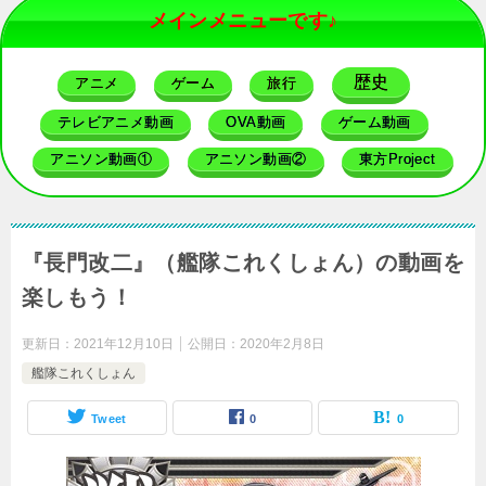
メインメニューです♪
歴史
アニメ
ゲーム
旅行
テレビアニメ動画
OVA動画
ゲーム動画
アニソン動画①
アニソン動画②
東方Project
『長門改二』（艦隊これくしょん）の動画を
楽しもう！
更新日：
2021年12月10日
公開日：
2020年2月8日
艦隊これくしょん
Tweet
0
0