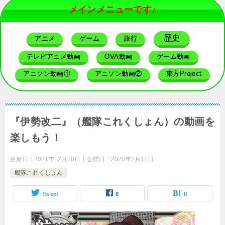
メインメニューです♪
歴史
アニメ
ゲーム
旅行
テレビアニメ動画
OVA動画
ゲーム動画
アニソン動画①
アニソン動画②
東方Project
『伊勢改二』（艦隊これくしょん）の動画を
楽しもう！
更新日：
2021年12月10日
公開日：
2020年2月11日
艦隊これくしょん
Tweet
0
0