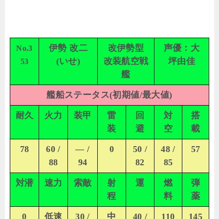
伊勢 改二
改伊勢型
声優：大
No.3
(いせ)
改装航空戦
坪由佳
53
艦
艦船ステータス(初期値/最大値)
耐久
火力
装甲
雷
回
対
搭
装
避
空
載
78
60 /
— /
0
50 /
48 /
57
88
94
82
85
対潜
速力
索敵
射
運
燃
弾
程
料
薬
0
低速
30 /
中
40 /
110
145