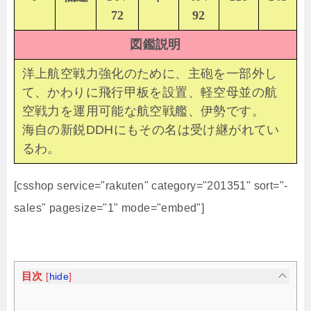
72
92
図鑑説明
洋上航空戦力強化のために、主砲を一部外し
て、かわりに飛行甲板を設置、軽空母並の航
空戦力を運用可能な航空戦艦、伊勢です。
海自の新鋭DDHにもその名は受け継がれてい
るわ。
[csshop service="rakuten" category="201351" sort="-
sales" pagesize="1" mode="embed"]
目次
[
hide
]