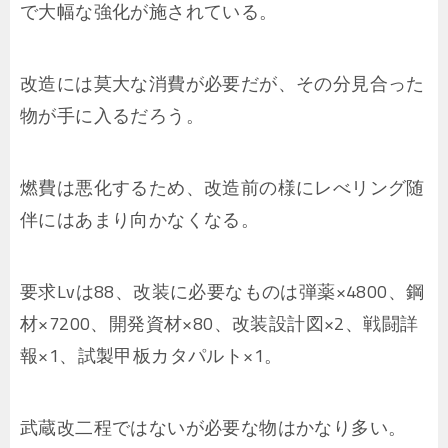
で大幅な強化が施されている。
改造には莫大な消費が必要だが、その分見合った
物が手に入るだろう。
燃費は悪化するため、改造前の様にレべリング随
伴にはあまり向かなくなる。
要求Lvは88、改装に必要なものは弾薬×4800、鋼
材×7200、開発資材×80、改装設計図×2、戦闘詳
報×1、試製甲板カタパルト×1。
武蔵改二程ではないが必要な物はかなり多い。