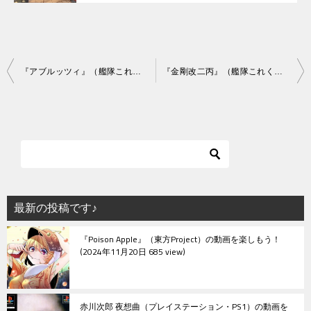
投
『アブルッツィ』（艦隊これくしょん）の動画を楽しもう！
『金剛改二丙』（艦隊これくしょん）の動画を楽しもう！
稿
ナ
ビ
ゲ
ー
シ
最新の投稿です♪
ョ
『Poison Apple』（東方Project）の動画を楽しもう！
ン
2024年11月20日 685 view
赤川次郎 夜想曲（プレイステーション・PS1）の動画を