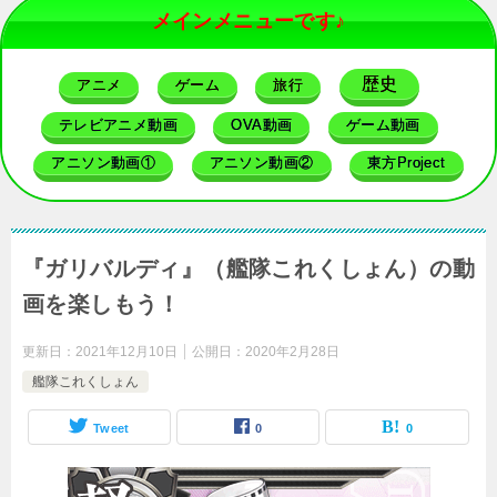
メインメニューです♪
歴史
アニメ
ゲーム
旅行
テレビアニメ動画
OVA動画
ゲーム動画
アニソン動画①
アニソン動画②
東方Project
『ガリバルディ』（艦隊これくしょん）の動
画を楽しもう！
更新日：
2021年12月10日
公開日：
2020年2月28日
艦隊これくしょん
Tweet
0
0