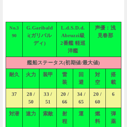
G.Garibald
L.d.S.D.d.
声優：浅
No.3
i(ガリバル
Abruzzi級
見春那
90
ディ)
2番艦 軽巡
洋艦
艦船ステータス(初期値/最大値)
耐久
火力
装甲
雷
回
対
搭
装
避
空
載
37
28 /
33 /
20 /
34 /
20 /
6
50
51
66
65
60
対潜
速力
索敵
射
運
燃
弾
程
料
薬