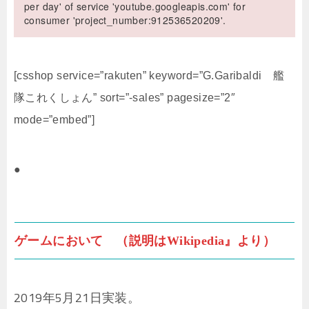
per day' of service 'youtube.googleapis.com' for
consumer 'project_number:912536520209'.
[csshop service=”rakuten” keyword=”G.Garibaldi 艦
隊これくしょん” sort=”-sales” pagesize=”2″
mode=”embed”]
●
ゲームにおいて （説明はWikipedia』より）
2019年5月21日実装。