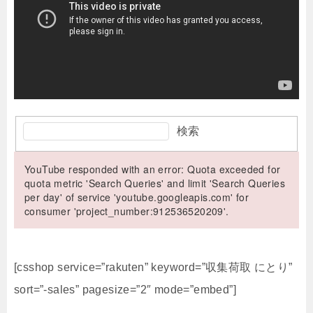
検索
YouTube responded with an error: Quota exceeded for
quota metric 'Search Queries' and limit 'Search Queries
per day' of service 'youtube.googleapis.com' for
consumer 'project_number:912536520209'.
[csshop service=”rakuten” keyword=”収集荷取 にとり”
sort=”-sales” pagesize=”2″ mode=”embed”]