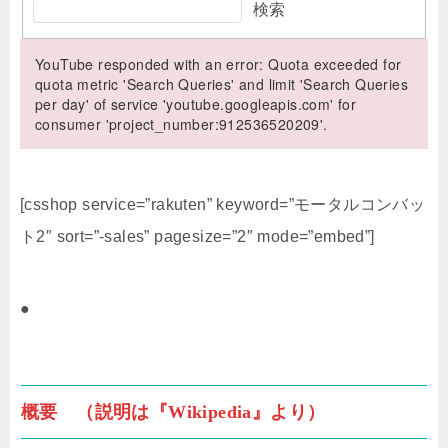
検索
YouTube responded with an error: Quota exceeded for
quota metric 'Search Queries' and limit 'Search Queries
per day' of service 'youtube.googleapis.com' for
consumer 'project_number:912536520209'.
[csshop service=”rakuten” keyword=”モータルコンバッ
ト2″ sort=”-sales” pagesize=”2″ mode=”embed”]
●
概要 （説明は『Wikipedia』より）