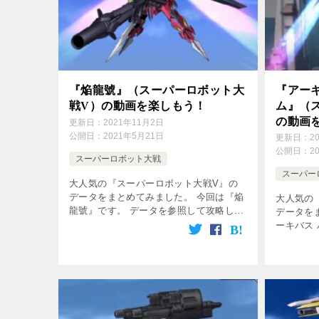
『焔龍號』（スーパーロボット大
『アー
戦V）の動画を楽しもう！
ム』（
の動画
更新日：
2021年11月2日
公開日：
2021年5月21日
更新日：
2
公開日：
2
スーパーロボット大戦
スーパー
大人気の『スーパーロボット大戦V』の
データをまとめてみました。 今回は『焔
大人気の
龍號』です。 データを参照して攻略して
データを
ね♪ 無料動画は下の方の画像をクリッ
ーキバス
ク！ 登場作品 クロスアンジュ 天使と竜
データを
の輪舞 パイロット 声優 加入条 […]
は下の方