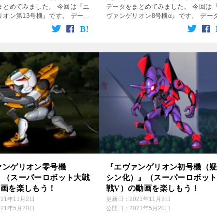
まとめてみました。 今回は『エ
データをまとめてみました。 今回は
リオン第13号機』です。 データ
ヴァンゲリオン8号機α』です。 デー
て攻略してね♪ 無料動画は下の
参照して攻略してね♪ 無料動画は下の
をクリック！ 登場作品 エヴァ
の画像をクリック！ 登場作品 エヴァ
新劇場版 パイロット […]
ゲリヲン新劇場版 パイロット […]
ァンゲリオン零号機
『エヴァンゲリオン初号機（
』（スーパーロボット大戦
シン化）』（スーパーロボッ
動画を楽しもう！
戦V）の動画を楽しもう！
021年11月2日
更新日：
2021年11月2日
021年5月20日
公開日：
2021年5月20日