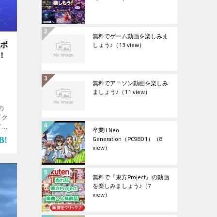
無料でゲーム動画を楽しみま
しょう♪
（13 view）
ロボ
！
無料でアニソン動画を楽しみ
ましょう♪
（11 view）
の
『ク
て攻
卒業II Neo
ク
Generation（PC9801）
（8
使
view）
無料で『東方Project』の動画
を楽しみましょう♪
（7
view）