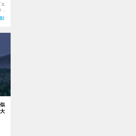
『エ
タを
方
ン
疑似
ト大