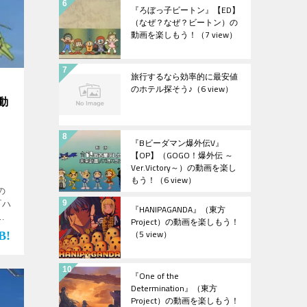
『ろぼっ子ビートン』【ED】
（なぜ？なぜ？ビートン）の
動画を楽しもう！
（7 view）
旅行するなら効率的に最安値
』
のホテル探そう♪
（6 view）
動
『Bビーダマン爆外伝V』
【OP】（GOGO！爆外伝 ～
Ver.Victory～）の動画を楽し
もう！
（6 view）
の
『ハ
『HANIPAGANDA』（東方
ー
Project）の動画を楽しもう！
下
（5 view）
ロ
『One of the
Determination』（東方
Project）の動画を楽しもう！