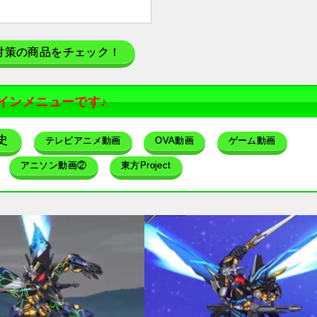
対策の商品をチェック！
インメニューです♪
史
テレビアニメ動画
OVA動画
ゲーム動画
アニソン動画②
東方Project