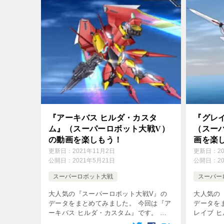
『アーキバス ヒルダ・カスタ
『グレ
ム』（スーパーロボット大戦V）
（スー
の動画を楽しもう！
画を楽
更新日：
2021年11月2日
更新日：
2
公開日：
2021年5月21日
公開日：
2
スーパーロボット大戦
スーパー
大人気の『スーパーロボット大戦V』の
大人気の
データをまとめてみました。 今回は『ア
データを
ーキバス ヒルダ・カスタム』です。 デ
レイブ 
ータを参照して攻略してね♪ 無料動画は
タを参照