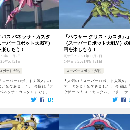
キバス バネッサ・カスタ
『ハウザー クリス・カスタム
スーパーロボット大戦V）
（スーパーロボット大戦V）の
を楽しもう！
画を楽しもう！
021年11月2日
更新日：
2021年11月2日
021年5月21日
公開日：
2021年5月21日
ロボット大戦
スーパーロボット大戦
『スーパーロボット大戦V』の
大人気の『スーパーロボット大戦V』
まとめてみました。 今回は『ア
データをまとめてみました。 今回は
 バネッサ・カスタム』です。
ウザー クリス・カスタム』です。 デ
参照して攻略してね♪ 無料動画
タを参照して攻略してね♪ 無料動画は
の画像をクリック！ 登場作品
の方の画像をクリック！ 登場作品 ク
クロスアンジュ 天使と竜の輪舞 […]
スアンジュ 天使と竜の輪舞 パイ […]