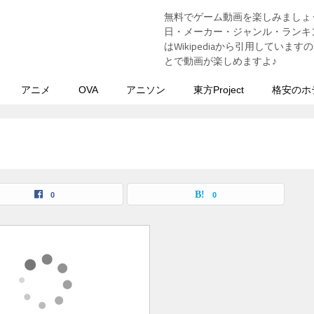
無料でゲーム動画を楽しみましょ
う
日・メーカー・ジャンル・ランキン
はWikipediaから引用してい
とで動画が楽しめますよ♪
アニメ
OVA
アニソン
東方Project
格安のホ
覧
0
0