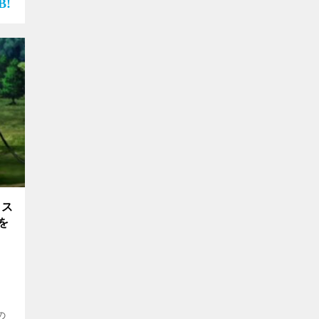
ク
（ス
を
の