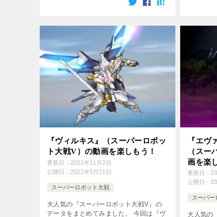
下の方の画像をクリック！ 登場作品 ク
の方の画
ロスアンジュ 天使と竜の輪舞 パ […]
スアンジュ
『ヴィルキス』（スーパーロボッ
『エヴ
ト大戦V）の動画を楽しもう！
（スー
画を楽
更新日：
2021年11月2日
公開日：
2021年5月21日
更新日：
2
公開日：
2
スーパーロボット大戦
スーパー
大人気の『スーパーロボット大戦V』の
データをまとめてみました。 今回は『ヴ
大人気の