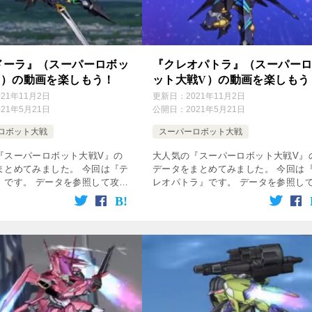
ドーラ』（スーパーロボッ
『クレオパトラ』（スーパー
V）の動画を楽しもう！
ット大戦V）の動画を楽しもう
021年11月2日
更新日：
2021年11月2日
021年5月21日
公開日：
2021年5月21日
ロボット大戦
スーパーロボット大戦
『スーパーロボット大戦V』の
大人気の『スーパーロボット大戦V』
まとめてみました。 今回は『テ
データをまとめてみました。 今回は
』です。 データを参照して攻略
レオパトラ』です。 データを参照し
 無料動画は下の方の画像をクリ
略してね♪ 無料動画は下の方の画像を
場作品 クロスアンジュ 天使と
リック！ 登場作品 クロスアンジュ 天
パイロット 声優 加 […]
と竜の輪舞 パイロット 声優 […]