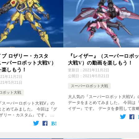
イブ ロザリー・カスタ
『レイザー』（スーパーロボ
スーパーロボット大戦V）
大戦V）の動画を楽しもう！
を楽しもう！
更新日：
2021年11月2日
公開日：
2021年5月21日
021年11月2日
021年5月21日
スーパーロボット大戦
ロボット大戦
大人気の『スーパーロボット大戦V』
データをまとめてみました。 今回は
『スーパーロボット大戦V』の
イザー』です。 データを参照して攻
まとめてみました。 今回は『グ
てね♪ 無料動画は下の方の画像をクリ
ロザリー・カスタム』です。 デ
ク！ 登場作品 クロスアンジュ 天使と
照して攻略してね♪ 無料動画は
の輪舞 パイロット 声優 加入 […]
画像をクリック！ 登場作品 ク
ュ 天使と竜の輪舞 パ […]