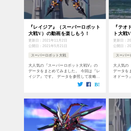
『レイジア』（スーパーロボット
『テオ
大戦V）の動画を楽しもう！
ト大戦
更新日：
2021年11月2日
更新日：
2
公開日：
2021年5月21日
公開日：
2
スーパーロボット大戦
スーパー
大人気の『スーパーロボット大戦V』の
大人気の
データをまとめてみました。 今回は『レ
データを
イジア』です。 データを参照して攻略し
オドーラ
てね♪ 無料動画は下の方の画像をクリッ
してね♪
ク！ 登場作品 クロスアンジュ 天使と竜
ック！ 登
の輪舞 パイロット 声優 加入 […]
竜の輪舞 