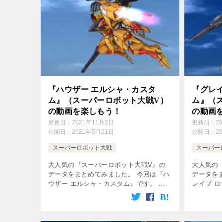
『ハウザー エルシャ・カスタ
『グレ
ム』（スーパーロボット大戦V）
ム』（
の動画を楽しもう！
の動画
更新日：
2021年11月2日
更新日：
2
公開日：
2021年5月21日
公開日：
2
スーパーロボット大戦
スーパー
大人気の『スーパーロボット大戦V』の
大人気の
データをまとめてみました。 今回は『ハ
データを
ウザー エルシャ・カスタム』です。 デ
レイブ 
ータを参照して攻略してね♪ 無料動画は
ータを参
下の方の画像をクリック！ 登場作品 ク
下の方の
ロスアンジュ 天使と竜の輪舞 パ […]
ロスアンジ