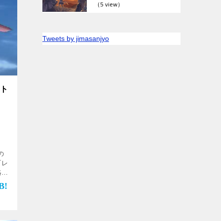
（5 view）
Tweets by jimasanjyo
ット
の
『レ
略し
ッ
竜