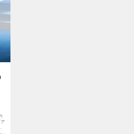
）
の
『ア
デ
は