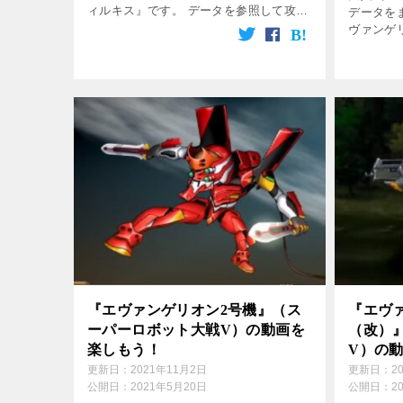
ィルキス』です。 データを参照して攻略
データを
してね♪ 無料動画は下の方の画像をクリ
ヴァンゲ
ック！ 登場作品 クロスアンジュ 天使と
を参照し
竜の輪舞 パイロット 声優 加 […]
方の画像
ンゲリヲン
『エヴァンゲリオン2号機』（ス
『エヴ
ーパーロボット大戦V）の動画を
（改）
楽しもう！
V）の
更新日：
2021年11月2日
更新日：
2
公開日：
2021年5月20日
公開日：
2