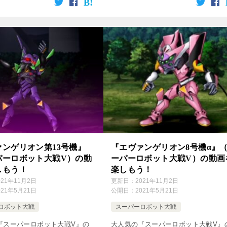
像をクリック！ 登場作品 クロ
下の方の画像をクリック！ 登場作品 
 天使と竜の輪舞 パイ […]
ロスアンジュ 天使と竜の輪舞 パ […]
ァンゲリオン第13号機』
『エヴァンゲリオン8号機α』
パーロボット大戦V）の動
ーパーロボット大戦V）の動画
しもう！
楽しもう！
021年11月2日
更新日：
2021年11月2日
021年5月21日
公開日：
2021年5月21日
ロボット大戦
スーパーロボット大戦
『スーパーロボット大戦V』の
大人気の『スーパーロボット大戦V』