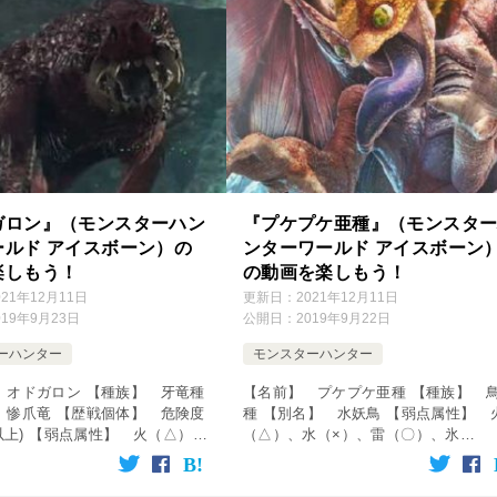
ガロン』（モンスターハン
『プケプケ亜種』（モンスタ
ールド アイスボーン）の
ンターワールド アイスボーン
楽しもう！
の動画を楽しもう！
021年12月11日
更新日：
2021年12月11日
019年9月23日
公開日：
2019年9月22日
ーハンター
モンスターハンター
 オドガロン 【種族】 牙竜種
【名前】 プケプケ亜種 【種族】 
 惨爪竜 【歴戦個体】 危険度
種 【別名】 水妖鳥 【弱点属性】 
0以上) 【弱点属性】 火（△）、
（△）、水（×）、雷（〇）、氷
、雷（〇）、氷（◎）、龍
（◎）、龍（△） 【破壊できる部
【破壊できる部位】 頭、前脚、
頭、翼、尻尾 【出現エリア】 陸珊