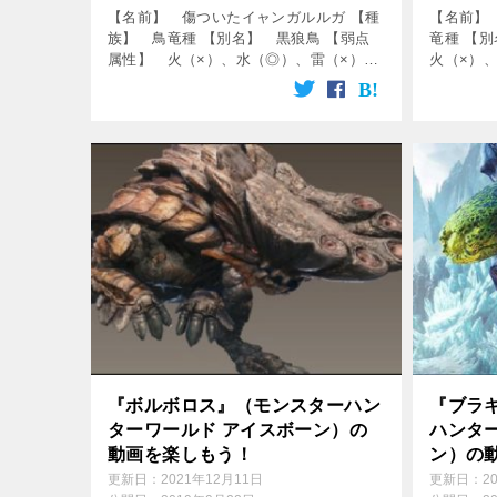
【名前】 傷ついたイャンガルルガ 【種
【名前】
族】 鳥竜種 【別名】 黒狼鳥 【弱点
竜種 【
属性】 火（×）、水（◎）、雷（×）、
火（×）
氷（△）、龍（〇） 【破壊できる部
（△）、
位】 クチバシ、耳、胴、翼、尻尾 【出
クチバシ
現エリア】 導きの地 ↓の動画をク […]
ア】 導
[…]
『ボルボロス』（モンスターハン
『ブラ
ターワールド アイスボーン）の
ハンタ
動画を楽しもう！
ン）の
更新日：
2021年12月11日
更新日：
2