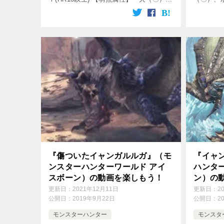
水（×）、雷（◎）、氷（〇）、龍
（◎）、
（△） 【破壊できる部位】 頭、両翼、
触覚 【
背中、尻尾 【出現エリア】 古 […]
『傷ついたイャンガルルガ』（モ
『イャ
ンスターハンターワールド アイ
ハンタ
スボーン）の動画を楽しもう！
ン）の
更新日：
2021年12月11日
更新日：
2
公開日：
2019年9月22日
公開日：
2
モンスターハンター
モンスタ