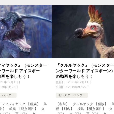
【出現エリア】 陸 […]
台地 ↓の動画をクリック！動画を楽し
[…]
ツィヤック』（モンスター
『クルルヤック』（モンスタ
ーワールド アイスボー
ンターワールド アイスボーン
動画を楽しもう！
の動画を楽しもう！
021年12月11日
更新日：
2021年12月11日
019年9月22日
公開日：
2019年9月22日
ーハンター
モンスターハンター
 ツィツィヤック 【種族】 鳥
【名前】 クルルヤック 【種族】 
別名】 眩鳥 【弱点属性】 火
種 【別名】 掻鳥 【弱点属性】 火
水（〇）、雷（◎）、氷
（〇）、水（◎）、雷（〇）、氷