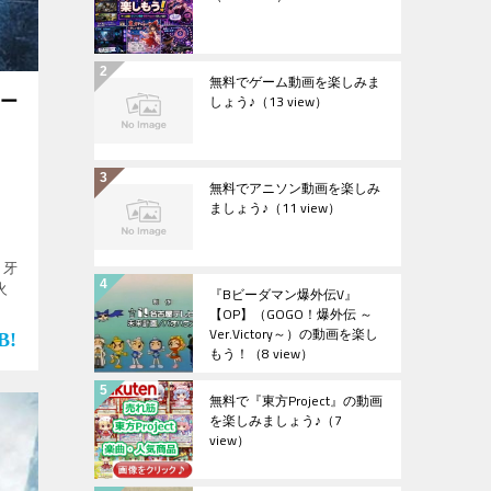
無料でゲーム動画を楽しみま
しょう♪
（13 view）
ター
無料でアニソン動画を楽しみ
ましょう♪
（11 view）
 牙
火
『Bビーダマン爆外伝V』
【OP】（GOGO！爆外伝 ～
Ver.Victory～）の動画を楽し
位】
もう！
（8 view）
樹の
ま
無料で『東方Project』の動画
を楽しみましょう♪
（7
view）