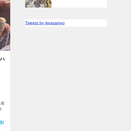
Tweets by jimasanjyo
ーハ
）
鳥竜
火
位】
瑚の