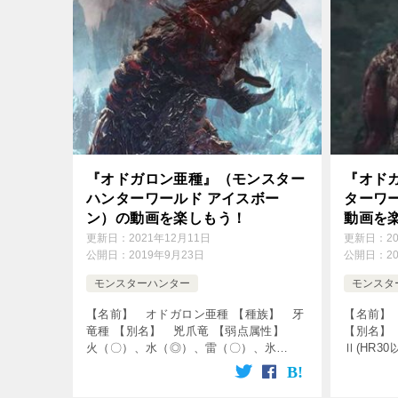
『オドガロン亜種』（モンスター
『オド
ハンターワールド アイスボー
ターワ
ン）の動画を楽しもう！
動画を
更新日：
2021年12月11日
更新日：
2
公開日：
2019年9月23日
公開日：
2
モンスターハンター
モンスタ
【名前】 オドガロン亜種 【種族】 牙
【名前】
竜種 【別名】 兇爪竜 【弱点属性】
【別名】
火（〇）、水（◎）、雷（〇）、氷
Ⅱ(HR3
（〇）、龍（△） 【破壊できる部位】
水（△）
頭、前脚、脚、尻尾 【出現エリア】 陸
（×） 