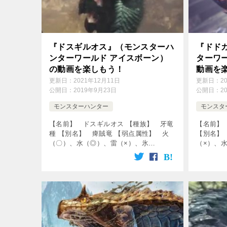
『ドスギルオス』（モンスターハ
『ドド
ンターワールド アイスボーン）
ターワ
の動画を楽しもう！
動画を
更新日：
2021年12月11日
更新日：
2
公開日：
2019年9月23日
公開日：
2
モンスターハンター
モンスタ
【名前】 ドスギルオス 【種族】 牙竜
【名前】
種 【別名】 痺賊竜 【弱点属性】 火
【別名】
（〇）、水（◎）、雷（×）、氷
（×）、
（〇）、龍（△） 【破壊できる部位】
（〇）、
頭、前脚 【出現エリア】 瘴気の谷 ↓の
頭、前脚
動画をクリック！動画を楽しめます♪ […]
の動画を
[…]