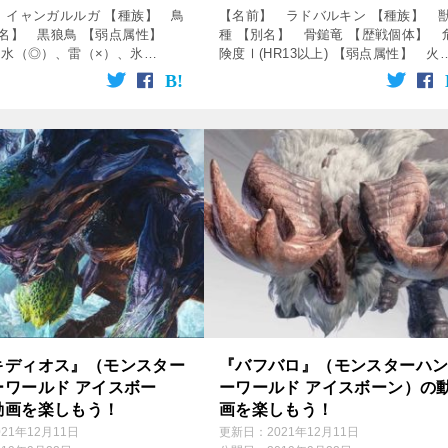
 イャンガルルガ 【種族】 鳥
【名前】 ラドバルキン 【種族】 
別名】 黒狼鳥 【弱点属性】
種 【別名】 骨鎚竜 【歴戦個体】 
、水（◎）、雷（×）、氷
険度Ⅰ(HR13以上) 【弱点属性】 火
龍（〇） 【破壊できる部位】
（△）、水（△）、雷（△）、氷
、耳、胴、翼、尻尾 【出現エリ
（〇）、龍（◎） 【破壊できる部
きの地 ↓の動画をクリック！
頭、背中、脚、尻尾 【出現エリア
[…]
キディオス』（モンスター
『バフバロ』（モンスターハ
ーワールド アイスボー
ーワールド アイスボーン）の
動画を楽しもう！
画を楽しもう！
021年12月11日
更新日：
2021年12月11日