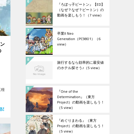
『ろぼっ子ビートン』【ED】
（なぜ？なぜ？ビートン）の
動画を楽しもう！
（7 view）
卒業II Neo
Generation（PC9801）
（6
view）
ハン
の
旅行するなら効率的に最安値
のホテル探そう♪
（5 view）
竜種
『One of the
Determination』（東方
Project）の動画を楽しもう！
（5 view）
位】
ア】
楽
『めぐりまわる』（東方
Project）の動画を楽しもう！
（5 view）