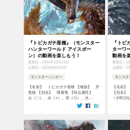
『トビカガチ亜種』（モンスター
『トビ
ハンターワールド アイスボー
ターワ
ン）の動画を楽しもう！
動画を
更新日：
2021年12月11日
更新日：
2
公開日：
2019年9月23日
公開日：
2
モンスターハンター
モンスタ
【名前】 トビカガチ亜種 【種族】 牙
【名前】
竜種 【別名】 飛毒竜 【弱点属性】
【別名】
火（〇）、水（×）、雷（◎）、氷
Ⅰ(HR1
（〇）、龍（△） 【破壊できる部位】
水（◎）
頭、背中、前脚、尻尾 【出現エリア】
（△） 
渡りの凍て地 ↓の動画をクリック！動
背中、尻尾
[…]