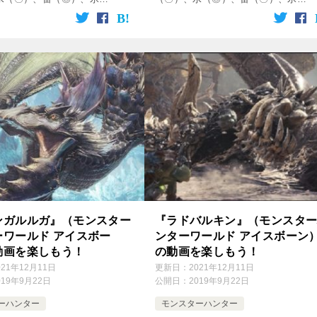
龍（〇） 【破壊できる部位】
（〇）、龍（〇） 【破壊できる部
出現エリア】 陸珊瑚の台地 ↓の
頭、前脚 【出現エリア】 古代樹の
動画をクリック！動画を楽しめます♪ […]
大蟻塚の荒地 ↓の動画をクリック！動
を […]
ンガルルガ』（モンスター
『ラドバルキン』（モンスタ
ーワールド アイスボー
ンターワールド アイスボーン
動画を楽しもう！
の動画を楽しもう！
021年12月11日
更新日：
2021年12月11日
019年9月22日
公開日：
2019年9月22日
ーハンター
モンスターハンター