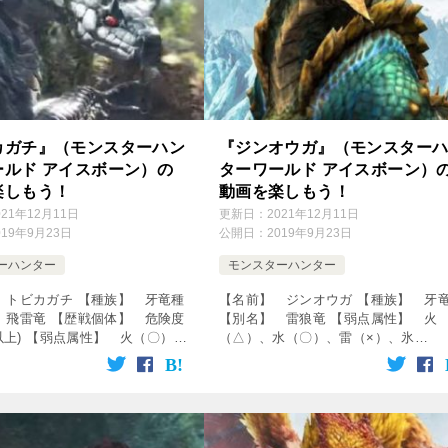
カガチ』（モンスターハン
『ジンオウガ』（モンスター
ールド アイスボーン）の
ターワールド アイスボーン）
楽しもう！
動画を楽しもう！
021年12月11日
更新日：
2021年12月11日
019年9月23日
公開日：
2019年9月23日
ーハンター
モンスターハンター
 トビカガチ 【種族】 牙竜種
【名前】 ジンオウガ 【種族】 牙
 飛雷竜 【歴戦個体】 危険度
【別名】 雷狼竜 【弱点属性】 火
3以上) 【弱点属性】 火（〇）、
（△）、水（〇）、雷（×）、氷
、雷（×）、氷（〇）、龍
（◎）、龍（△） 【破壊できる部
【破壊できる部位】 頭、前脚、
頭、前脚、背中、尻尾 【出現エリ
 【出現エリア】 […]
導きの地 ↓の動画をクリック！動画を
し […]