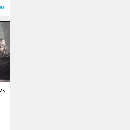
位】
森、
画
ーハ
）