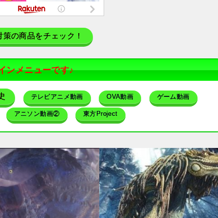
対策の商品をチェック！
インメニューです♪
史
テレビアニメ動画
OVA動画
ゲーム動画
アニソン動画②
東方Project