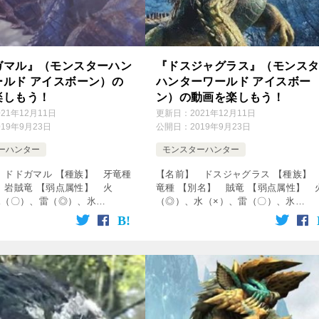
ガマル』（モンスターハン
『ドスジャグラス』（モンス
ールド アイスボーン）の
ハンターワールド アイスボー
楽しもう！
ン）の動画を楽しもう！
021年12月11日
更新日：
2021年12月11日
019年9月23日
公開日：
2019年9月23日
ーハンター
モンスターハンター
 ドドガマル 【種族】 牙竜種
【名前】 ドスジャグラス 【種族】
 岩賊竜 【弱点属性】 火
竜種 【別名】 賊竜 【弱点属性】 
水（〇）、雷（◎）、氷
（◎）、水（×）、雷（〇）、氷
龍（△） 【破壊できる部位】
（〇）、龍（△） 【破壊できる部
 【出現エリア】 龍結晶の地 ↓
頭、前脚、胴 【出現エリア】 古代
クリック！動画を楽しめます♪
森 ↓の動画をクリック！動画を楽しめ
[…]