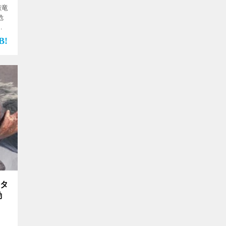
獣竜
危
位】
】
ンタ
動