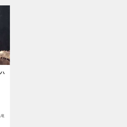
め
ーハ
）
鳥竜