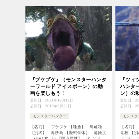
珊瑚の台地 ↓の動画をクリック！動画
脚、尻尾 
[…]
『プケプケ』（モンスターハンタ
『ツィ
ーワールド アイスボーン）の動
ハンタ
画を楽しもう！
ン）の
更新日：
2021年12月11日
更新日：
2
公開日：
2019年9月22日
公開日：
2
モンスターハンター
モンスタ
【名前】 プケプケ 【種族】 鳥竜種
【名前】
【別名】 毒妖鳥 【歴戦個体】 危険度
竜種 【
Ⅰ(HR13以上) 【弱点属性】 火（〇）、
（〇）、