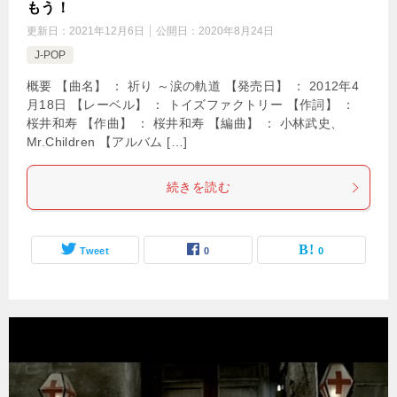
もう！
更新日：
2021年12月6日
公開日：
2020年8月24日
J-POP
概要 【曲名】 ： 祈り ～涙の軌道 【発売日】 ： 2012年4
月18日 【レーベル】 ： トイズファクトリー 【作詞】 ：
桜井和寿 【作曲】 ： 桜井和寿 【編曲】 ： 小林武史、
Mr.Children 【アルバム […]
続きを読む
Tweet
0
0