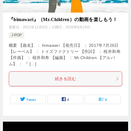
『himawari』（Mr.Children）の動画を楽しもう！
更新日：
2021年12月6日
公開日：
2020年8月24日
J-POP
概要 【曲名】 ： himawari 【発売日】 ： 2017年7月26日
【レーベル】 ： トイズファクトリー 【作詞】 ： 桜井和寿
【作曲】 ： 桜井和寿 【編曲】 ： Mr.Children 【アルバ
ム】 ： 『 […]
続きを読む
Tweet
0
0