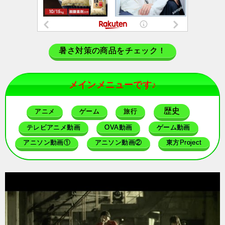
暑さ対策の商品をチェック！
メインメニューです♪
歴史
アニメ
ゲーム
旅行
テレビアニメ動画
OVA動画
ゲーム動画
アニソン動画①
アニソン動画②
東方Project