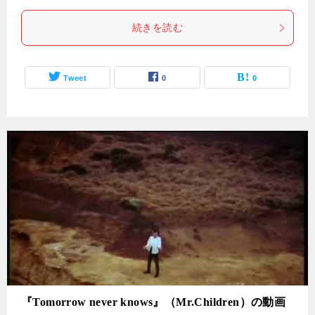
続きを読む
Tweet
0
0
『Tomorrow never knows』（Mr.Children）の動画