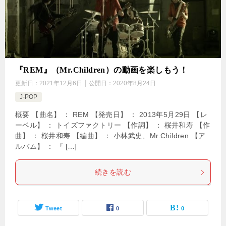
『REM』（Mr.Children）の動画を楽しもう！
更新日：
2021年12月6日
公開日：
2020年8月24日
J-POP
概要 【曲名】 ： REM 【発売日】 ： 2013年5月29日 【レ
ーベル】 ： トイズファクトリー 【作詞】 ： 桜井和寿 【作
曲】 ： 桜井和寿 【編曲】 ： 小林武史、Mr.Children 【ア
ルバム】 ： 『 […]
続きを読む
Tweet
0
0