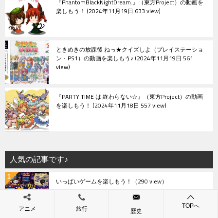
『PhantomBlackNightDream.』（東方Project）の動画を
楽しもう！
2024年11月19日 633 view
ときめきの放課後 ねっ★クイズしよ（プレイステーショ
ン・PS1）の動画を楽しもう♪
2024年11月19日 561
view
『PARTY TIME は 終わらない☆』（東方Project）の動画
を楽しもう！
2024年11月18日 557 view
人気の記事です♪
いっぱいゲームを楽しもう！
（290 view）
TOPへ
アニメ
旅行
歴史