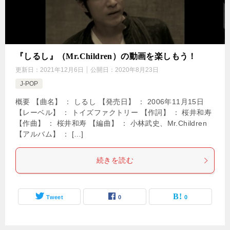
『しるし』（Mr.Children）の動画を楽しもう！
更新日：
2021年12月6日
公開日：
2020年8月23日
J-POP
概要 【曲名】 ： しるし 【発売日】 ： 2006年11月15日
【レーベル】 ： トイズファクトリー 【作詞】 ： 桜井和寿
【作曲】 ： 桜井和寿 【編曲】 ： 小林武史、Mr.Children
【アルバム】 ： […]
続きを読む
Tweet
0
0