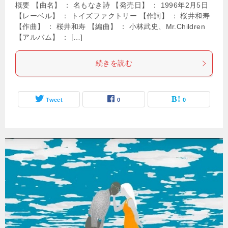
概要 【曲名】 ： 名もなき詩 【発売日】 ： 1996年2月5日
【レーベル】 ： トイズファクトリー 【作詞】 ： 桜井和寿
【作曲】 ： 桜井和寿 【編曲】 ： 小林武史、Mr.Children
【アルバム】 ： […]
続きを読む
Tweet
0
0