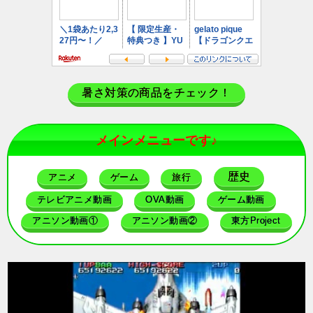
暑さ対策の商品をチェック！
メインメニューです♪
歴史
アニメ
ゲーム
旅行
テレビアニメ動画
OVA動画
ゲーム動画
アニソン動画①
アニソン動画②
東方Project