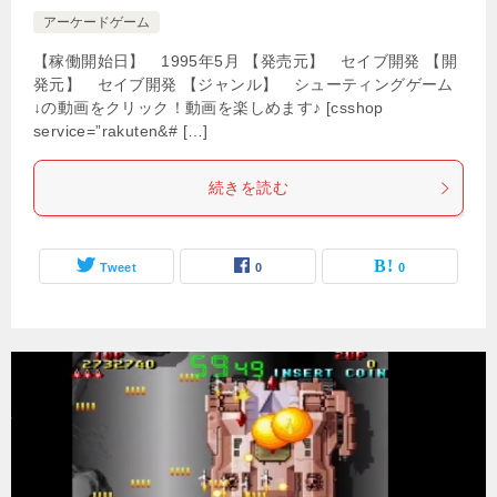
アーケードゲーム
【稼働開始日】 1995年5月 【発売元】 セイブ開発 【開
発元】 セイブ開発 【ジャンル】 シューティングゲーム
↓の動画をクリック！動画を楽しめます♪ [csshop
service=”rakuten&# […]
続きを読む
Tweet
0
0