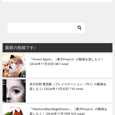
最新の投稿です♪
『Poison Apple』（東方Project）の動画を楽しもう！
2024年11月20日 687 view
赤川次郎 夜想曲（プレイステーション・PS1）の動画を
楽しもう♪
2024年11月20日 710 view
『PhantomBlackNightDream.』（東方Project）の動画を
楽しもう！
2024年11月19日 633 view