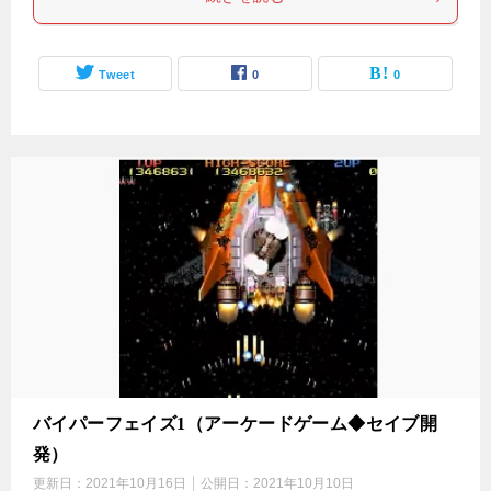
Tweet
0
0
バイパーフェイズ1（アーケードゲーム◆セイブ開
発）
更新日：
2021年10月16日
公開日：
2021年10月10日