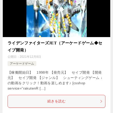
ライデンファイターズJET（アーケードゲーム◆セ
イブ開発）
公開日：
2021年12月8日
アーケードゲーム
【稼働開始日】 1998年 【発売元】 セイブ開発 【開発
元】 セイブ開発 【ジャンル】 シューティングゲーム ↓
の動画をクリック！動画を楽しめます♪ [csshop
service=”rakutenR […]
続きを読む