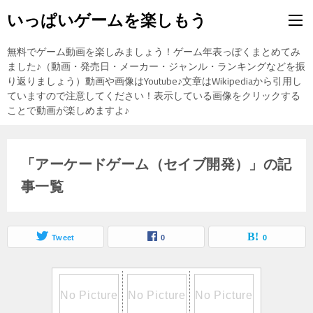
いっぱいゲームを楽しもう
無料でゲーム動画を楽しみましょう！ゲーム年表っぽくまとめてみ
ました♪（動画・発売日・メーカー・ジャンル・ランキングなどを振
り返りましょう）動画や画像はYoutube♪文章はWikipediaから引用し
ていますので注意してください！表示している画像をクリックする
ことで動画が楽しめますよ♪
「アーケードゲーム（セイブ開発）」の記
事一覧
Tweet
0
0