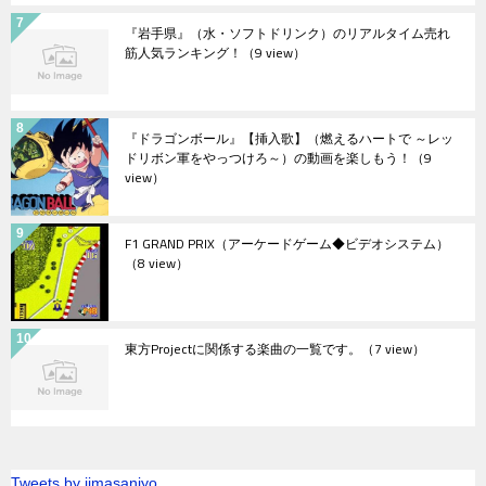
『岩手県』（水・ソフトドリンク）のリアルタイム売れ
筋人気ランキング！
（9 view）
『ドラゴンボール』【挿入歌】（燃えるハートで ～レッ
ドリボン軍をやっつけろ～）の動画を楽しもう！
（9
view）
F1 GRAND PRIX（アーケードゲーム◆ビデオシステム）
（8 view）
東方Projectに関係する楽曲の一覧です。
（7 view）
Tweets by jimasanjyo