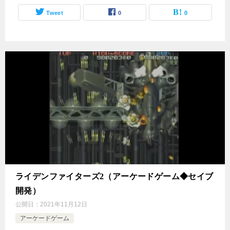
Tweet
0
0
ライデンファイターズ2（アーケードゲーム◆セイブ
開発）
公開日：
2021年11月12日
アーケードゲーム