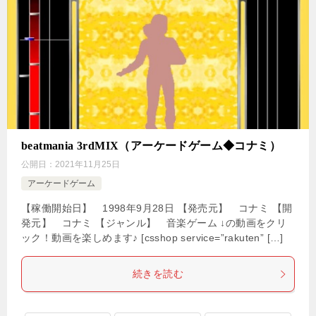
beatmania 3rdMIX（アーケードゲーム◆コナミ）
公開日：
2021年11月25日
アーケードゲーム
【稼働開始日】 1998年9月28日 【発売元】 コナミ 【開
発元】 コナミ 【ジャンル】 音楽ゲーム ↓の動画をクリ
ック！動画を楽しめます♪ [csshop service=”rakuten” […]
続きを読む