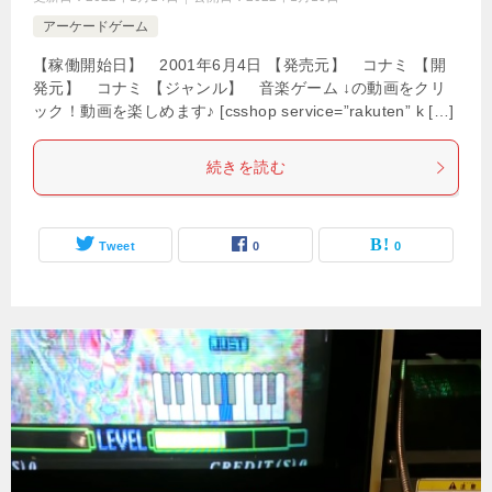
アーケードゲーム
【稼働開始日】 2001年6月4日 【発売元】 コナミ 【開
発元】 コナミ 【ジャンル】 音楽ゲーム ↓の動画をクリ
ック！動画を楽しめます♪ [csshop service=”rakuten” k […]
続きを読む
Tweet
0
0