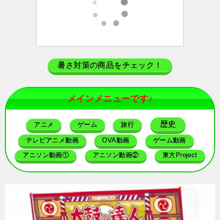
暑さ対策の商品をチェック！
メインメニューです♪
歴史
アニメ
ゲーム
旅行
テレビアニメ動画
OVA動画
ゲーム動画
アニソン動画①
アニソン動画②
東方Project