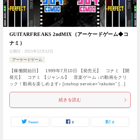
GUITARFREAKS 2ndMIX（アーケードゲーム◆コ
ナミ）
公開日：
2021年12月12日
アーケードゲーム
【稼働開始日】 1999年7月10日 【発売元】 コナミ 【開
発元】 コナミ 【ジャンル】 音楽ゲーム ↓の動画をクリ
ック！動画を楽しめます♪ [csshop service=”rakuten” […]
続きを読む
Tweet
0
0