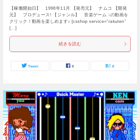
【稼働開始日】 1998年11月 【発売元】 ナムコ 【開発
元】 プロデュース! 【ジャンル】 音楽ゲーム ↓の動画を
クリック！動画を楽しめます♪ [csshop service=”rakuten”
[…]
続きを読む
Tweet
0
0