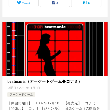
Tweet
0
0
beatmania（アーケードゲーム◆コナミ）
公開日：
2021年11月1日
アーケードゲーム
【稼働開始日】 1997年12月10日 【発売元】 コナミ
【開発元】 コナミ 【ジャンル】 音楽ゲーム ↓の動画を