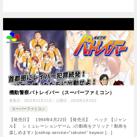
機動警察パトレイバー（スーパーファミコン）
更新日：
2021年12月21日
公開日：
2018年3月10日
スーパーファミコン
【発売日】 1994年4月22日 【発売元】 ベック 【ジャン
ル】 シミュレーションゲーム ↓の動画をクリック！動画を
楽しめます♪ [csshop service=”rakuten” keywor […]