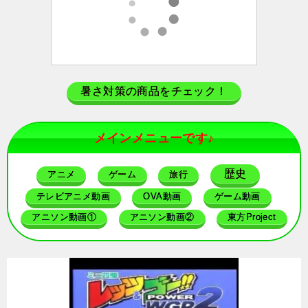
暑さ対策の商品をチェック！
メインメニューです♪
歴史
アニメ
ゲーム
旅行
テレビアニメ動画
OVA動画
ゲーム動画
アニソン動画①
アニソン動画②
東方Project