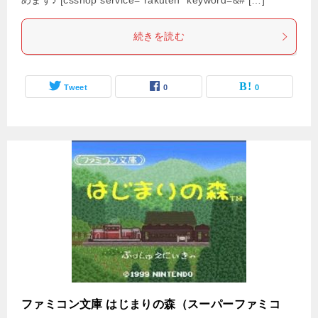
めます♪ [csshop service=”rakuten” keyword=&# […]
続きを読む
Tweet
0
0
ファミコン文庫 はじまりの森（スーパーファミコ