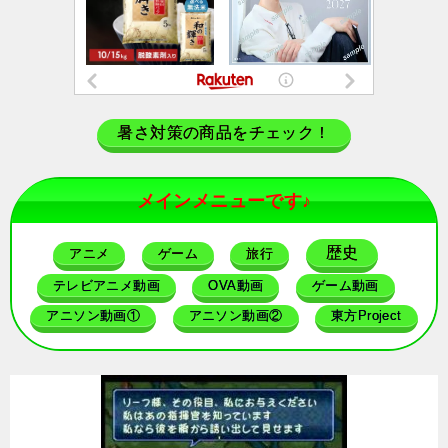
暑さ対策の商品をチェック！
メインメニューです♪
歴史
アニメ
ゲーム
旅行
テレビアニメ動画
OVA動画
ゲーム動画
アニソン動画①
アニソン動画②
東方Project