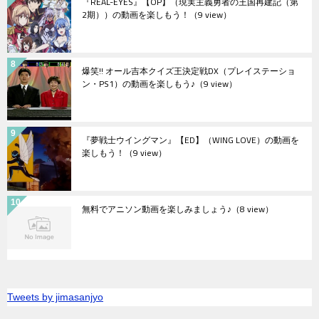
『REAL-EYES』【OP】（現実主義勇者の王国再建記（第
2期））の動画を楽しもう！
（9 view）
爆笑!! オール吉本クイズ王決定戦DX（プレイステーショ
ン・PS1）の動画を楽しもう♪
（9 view）
『夢戦士ウイングマン』【ED】（WING LOVE）の動画を
楽しもう！
（9 view）
無料でアニソン動画を楽しみましょう♪
（8 view）
Tweets by jimasanjyo