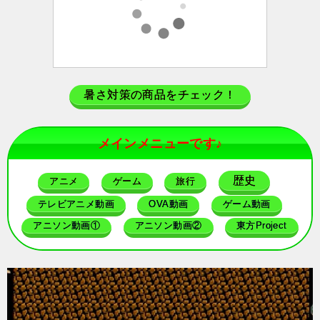
暑さ対策の商品をチェック！
メインメニューです♪
歴史
アニメ
ゲーム
旅行
テレビアニメ動画
OVA動画
ゲーム動画
アニソン動画①
アニソン動画②
東方Project