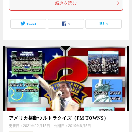
続きを読む
Tweet
0
0
アメリカ横断ウルトラクイズ（FM TOWNS）
更新日：
2021年12月15日
公開日：
2019年6月5日