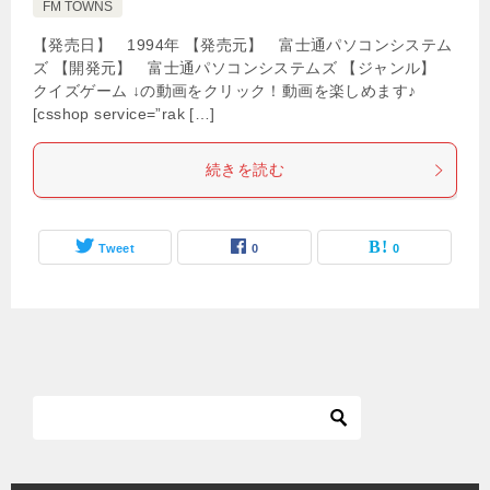
FM TOWNS
【発売日】 1994年 【発売元】 富士通パソコンシステム
ズ 【開発元】 富士通パソコンシステムズ 【ジャンル】
クイズゲーム ↓の動画をクリック！動画を楽しめます♪
[csshop service=”rak […]
続きを読む
Tweet
0
0