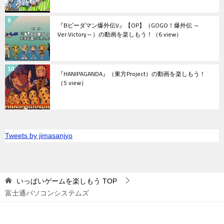
『Bビーダマン爆外伝V』【OP】（GOGO！爆外伝 ～
Ver.Victory～）の動画を楽しもう！
（6 view）
『HANIPAGANDA』（東方Project）の動画を楽しもう！
（5 view）
Tweets by jimasanjyo
いっぱいゲームを楽しもう
TOP
富士通パソコンシステムズ