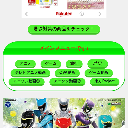
暑さ対策の商品をチェック！
メインメニューです♪
歴史
アニメ
ゲーム
旅行
テレビアニメ動画
OVA動画
ゲーム動画
アニソン動画①
アニソン動画②
東方Project