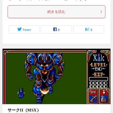
続きを読む
Tweet
0
0
サークII（MSX）