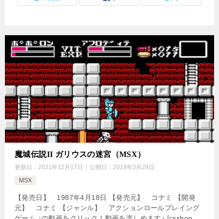
魔城伝説II ガリウスの迷宮（MSX）
更新日：
2021年12月17日
公開日：
2019年3月29日
MSX
【発売日】 1987年4月18日 【発売元】 コナミ 【開発
元】 コナミ 【ジャンル】 アクションロールプレイング
ゲーム ↓の動画をクリック！動画を楽しめます♪ [csshop