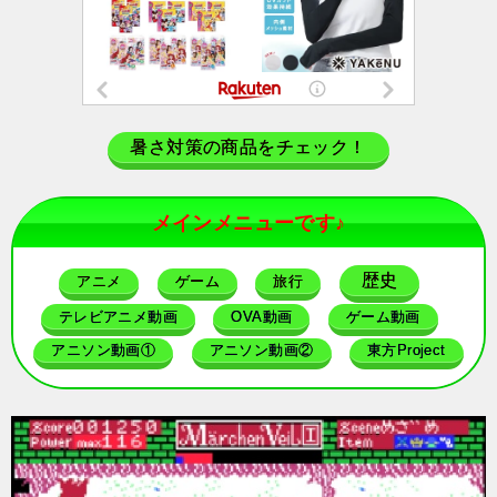
暑さ対策の商品をチェック！
メインメニューです♪
歴史
アニメ
ゲーム
旅行
テレビアニメ動画
OVA動画
ゲーム動画
アニソン動画①
アニソン動画②
東方Project