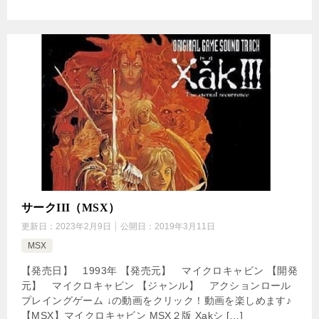
サークIII（MSX）
更新日：
2023年2月9日
公開日：
2019年3月11日
MSX
【発売日】 1993年 【発売元】 マイクロキャビン 【開発
元】 マイクロキャビン 【ジャンル】 アクションロール
プレイングゲーム ↓の動画をクリック！動画を楽しめます♪
【MSX】マイクロキャビン MSX２版 Xakシ […]