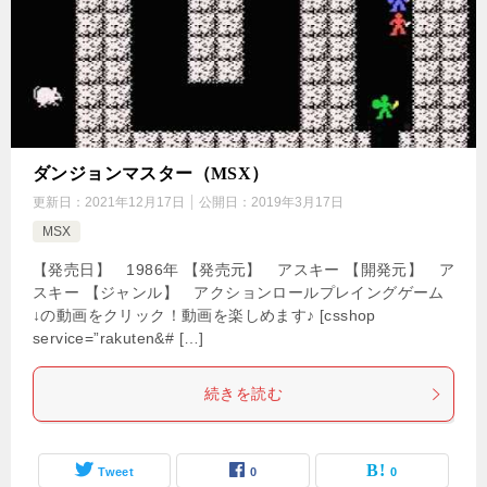
ダンジョンマスター（MSX）
更新日：
2021年12月17日
公開日：
2019年3月17日
MSX
【発売日】 1986年 【発売元】 アスキー 【開発元】 ア
スキー 【ジャンル】 アクションロールプレイングゲーム
↓の動画をクリック！動画を楽しめます♪ [csshop
service=”rakuten&# […]
続きを読む
Tweet
0
0