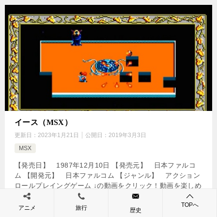
イース（MSX）
更新日：
2023年1月21日
公開日：
2019年3月3日
MSX
【発売日】 1987年12月10日 【発売元】 日本ファルコ
ム 【開発元】 日本ファルコム 【ジャンル】 アクション
ロールプレイングゲーム ↓の動画をクリック！動画を楽しめ
ます♪ 【MSX2】 YS OPとEDとｵﾏｹ […]
TOPへ
アニメ
旅行
歴史