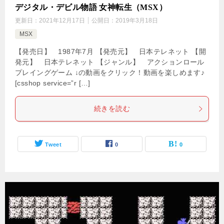
デジタル・デビル物語 女神転生（MSX）
更新日：
2021年12月17日
公開日：
2019年3月18日
MSX
【発売日】 1987年7月 【発売元】 日本テレネット 【開
発元】 日本テレネット 【ジャンル】 アクションロール
プレイングゲーム ↓の動画をクリック！動画を楽しめます♪
[csshop service=”r […]
続きを読む
Tweet
0
0