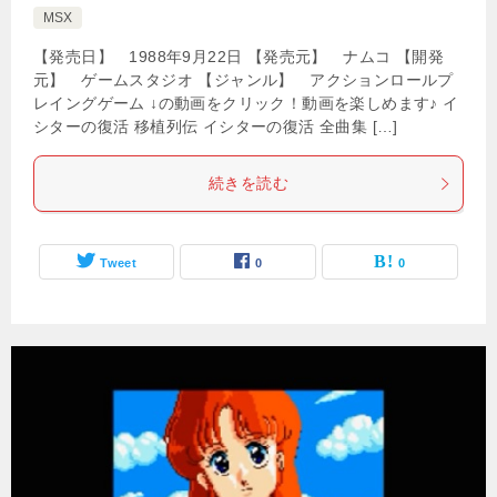
MSX
【発売日】 1988年9月22日 【発売元】 ナムコ 【開発
元】 ゲームスタジオ 【ジャンル】 アクションロールプ
レイングゲーム ↓の動画をクリック！動画を楽しめます♪ イ
シターの復活 移植列伝 イシターの復活 全曲集 […]
続きを読む
Tweet
0
0