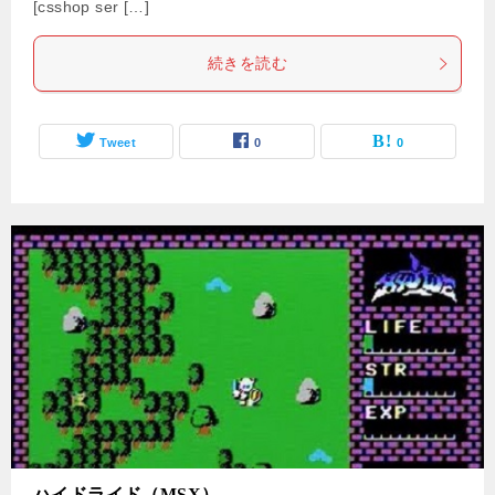
[csshop ser […]
続きを読む
Tweet
0
0
ハイドライド（MSX）