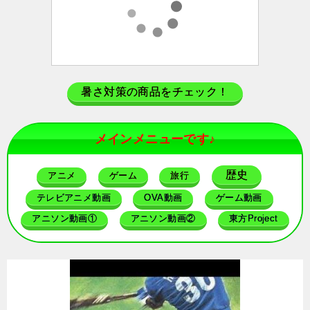
暑さ対策の商品をチェック！
メインメニューです♪
歴史
アニメ
ゲーム
旅行
テレビアニメ動画
OVA動画
ゲーム動画
アニソン動画①
アニソン動画②
東方Project