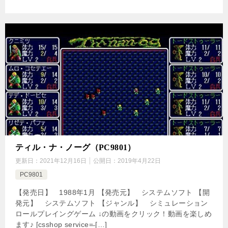
ティル・ナ・ノーグ（PC9801）
更新日：
2021年12月16日
公開日：
2019年4月22日
PC9801
【発売日】 1988年1月 【発売元】 システムソフト 【開
発元】 システムソフト 【ジャンル】 シミュレーション
ロールプレイングゲーム ↓の動画をクリック！動画を楽しめ
ます♪ [csshop service=̶ […]