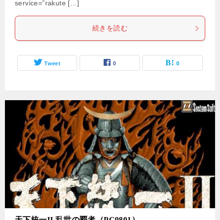
service=”rakute […]
続きを読む
Tweet
0
0
天下統一II 乱世の覇者（PC9801）