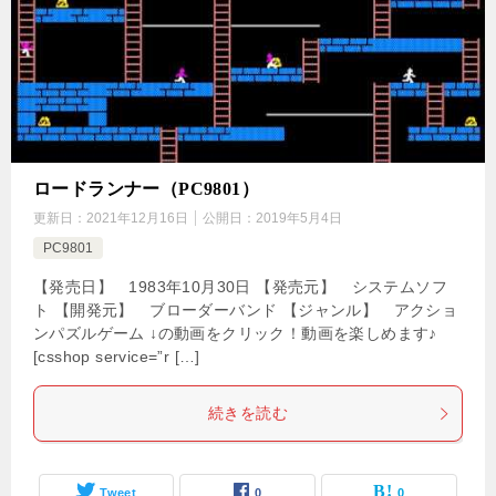
ロードランナー（PC9801）
更新日：
2021年12月16日
公開日：
2019年5月4日
PC9801
【発売日】 1983年10月30日 【発売元】 システムソフ
ト 【開発元】 ブローダーバンド 【ジャンル】 アクショ
ンパズルゲーム ↓の動画をクリック！動画を楽しめます♪
[csshop service=”r […]
続きを読む
Tweet
0
0