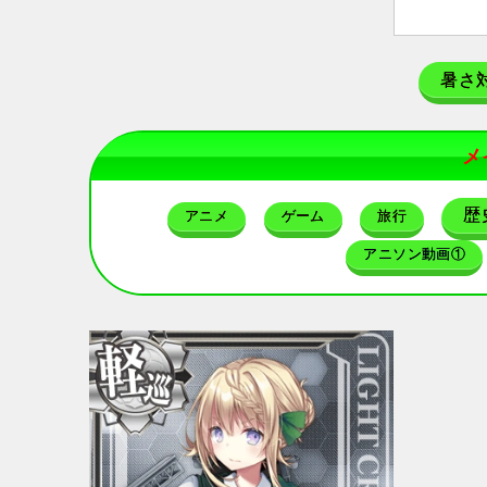
暑さ
メ
歴
アニメ
ゲーム
旅行
アニソン動画①