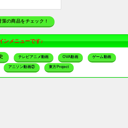
対策の商品をチェック！
インメニューです♪
史
テレビアニメ動画
OVA動画
ゲーム動画
アニソン動画②
東方Project