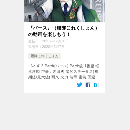
『パース』（艦隊これくしょん）
の動画を楽しもう！
更新日：
2021年12月10日
公開日：
2020年3月7日
艦隊これくしょん
No.413 Perth(パース) Perth級 1番艦 軽
巡洋艦 声優：内田秀 艦船ステータス(初
期値/最大値) 耐久 火力 装甲 雷装 回避
対空 搭載 29 24 / 58 17 / 32 20 / […]