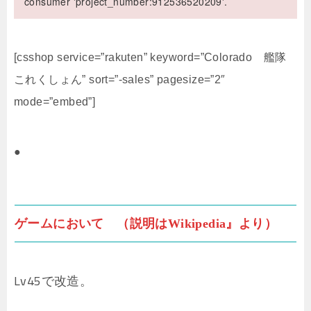
consumer 'project_number:912536520209'.
[csshop service=”rakuten” keyword=”Colorado 艦隊
これくしょん” sort=”-sales” pagesize=”2″
mode=”embed”]
●
ゲームにおいて （説明はWikipedia』より）
Lv45で改造。