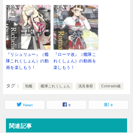
『リシュリュー』（艦
『ローマ改』（艦隊こ
隊これくしょん）の動
れくしょん）の動画を
画を楽しもう！
楽しもう！
タグ
戦艦
艦隊これくしょん
浅見春那
Colorado級
Tweet
0
0
関連記事