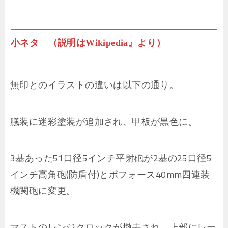
小ネタ （説明はWikipedia』より）
無印とのイラストの違いは以下の通り。
艤装に迷彩塗装が追加され、甲板が黒色に。
3基あった51口径5インチ平射砲が2基の25口径5
インチ高角砲(防盾付)とボフォース40mm四連装
機関砲に変更。
マストのレンジクロックが撤去され、上部にレー