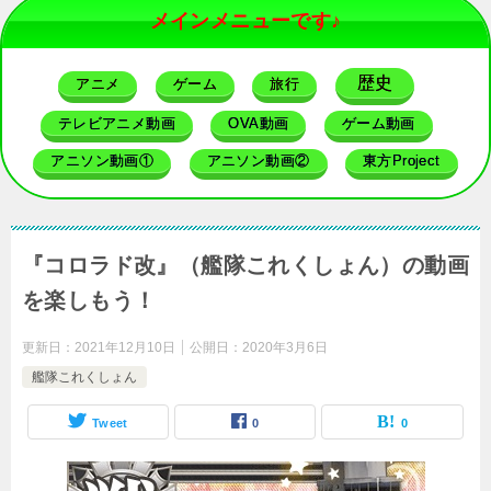
メインメニューです♪
歴史
アニメ
ゲーム
旅行
テレビアニメ動画
OVA動画
ゲーム動画
アニソン動画①
アニソン動画②
東方Project
『コロラド改』（艦隊これくしょん）の動画
を楽しもう！
更新日：
2021年12月10日
公開日：
2020年3月6日
艦隊これくしょん
Tweet
0
0