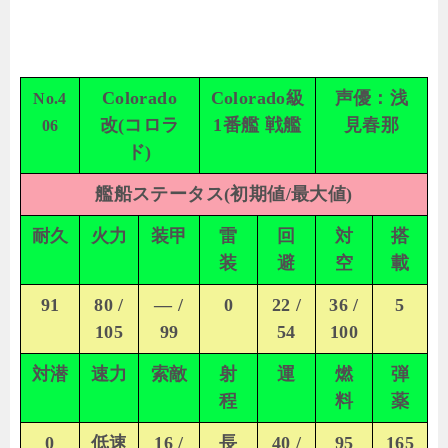
Colorado
Colorado級
声優：浅
No.4
改(コロラ
1番艦 戦艦
見春那
06
ド)
艦船ステータス(初期値/最大値)
耐久
火力
装甲
雷
回
対
搭
装
避
空
載
91
80 /
— /
0
22 /
36 /
5
105
99
54
100
対潜
速力
索敵
射
運
燃
弾
程
料
薬
0
低速
16 /
長
40 /
95
165