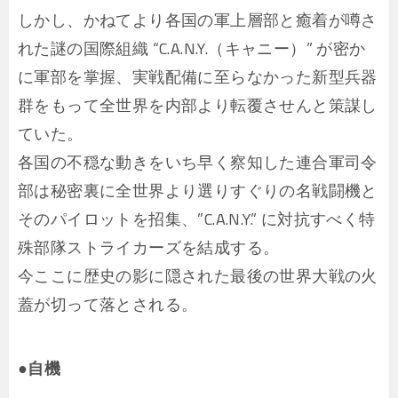
しかし、かねてより各国の軍上層部と癒着が噂さ
れた謎の国際組織 “C.A.N.Y.（キャニー）” が密か
に軍部を掌握、実戦配備に至らなかった新型兵器
群をもって全世界を内部より転覆させんと策謀し
ていた。
各国の不穏な動きをいち早く察知した連合軍司令
部は秘密裏に全世界より選りすぐりの名戦闘機と
そのパイロットを招集、”C.A.N.Y.” に対抗すべく特
殊部隊ストライカーズを結成する。
今ここに歴史の影に隠された最後の世界大戦の火
蓋が切って落とされる。
●自機