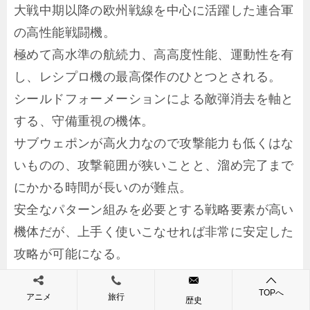
大戦中期以降の欧州戦線を中心に活躍した連合軍
の高性能戦闘機。
極めて高水準の航続力、高高度性能、運動性を有
し、レシプロ機の最高傑作のひとつとされる。
シールドフォーメーションによる敵弾消去を軸と
する、守備重視の機体。
サブウェポンが高火力なので攻撃能力も低くはな
いものの、攻撃範囲が狭いことと、溜め完了まで
にかかる時間が長いのが難点。
安全なパターン組みを必要とする戦略要素が高い
機体だが、上手く使いこなせれば非常に安定した
攻略が可能になる。
TOPへ
アニメ
旅行
・スピットファイア（英）
歴史