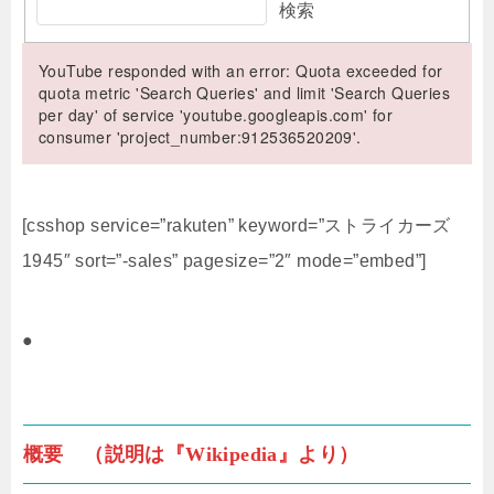
検索
YouTube responded with an error: Quota exceeded for
quota metric 'Search Queries' and limit 'Search Queries
per day' of service 'youtube.googleapis.com' for
consumer 'project_number:912536520209'.
[csshop service=”rakuten” keyword=”ストライカーズ
1945″ sort=”-sales” pagesize=”2″ mode=”embed”]
●
概要 （説明は『Wikipedia』より）