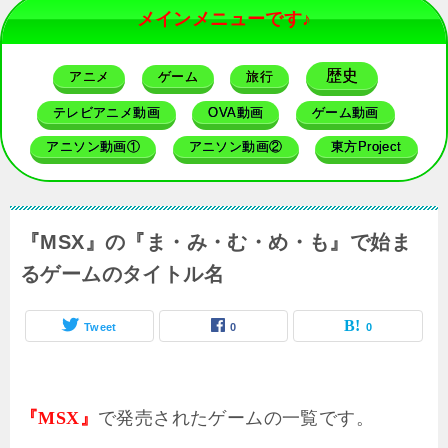
メインメニューです♪
歴史
アニメ
ゲーム
旅行
テレビアニメ動画
OVA動画
ゲーム動画
アニソン動画①
アニソン動画②
東方Project
『MSX』の『ま・み・む・め・も』で始ま
るゲームのタイトル名
Tweet
0
0
で発売されたゲームの一覧です。
『MSX』