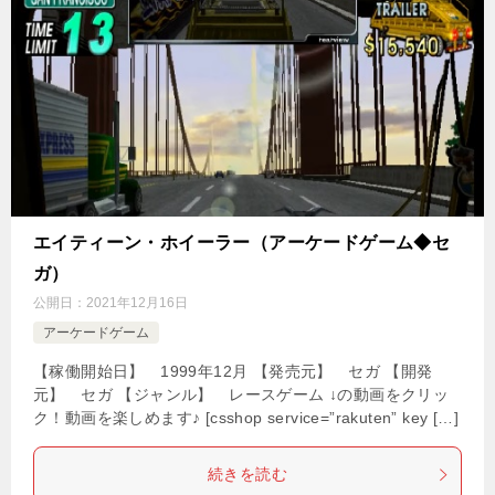
エイティーン・ホイーラー（アーケードゲーム◆セ
ガ）
公開日：
2021年12月16日
アーケードゲーム
【稼働開始日】 1999年12月 【発売元】 セガ 【開発
元】 セガ 【ジャンル】 レースゲーム ↓の動画をクリッ
ク！動画を楽しめます♪ [csshop service=”rakuten” key […]
続きを読む