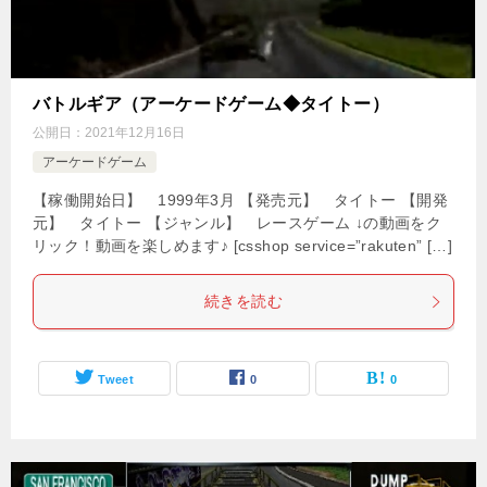
バトルギア（アーケードゲーム◆タイトー）
公開日：
2021年12月16日
アーケードゲーム
【稼働開始日】 1999年3月 【発売元】 タイトー 【開発
元】 タイトー 【ジャンル】 レースゲーム ↓の動画をク
リック！動画を楽しめます♪ [csshop service=”rakuten” […]
続きを読む
Tweet
0
0