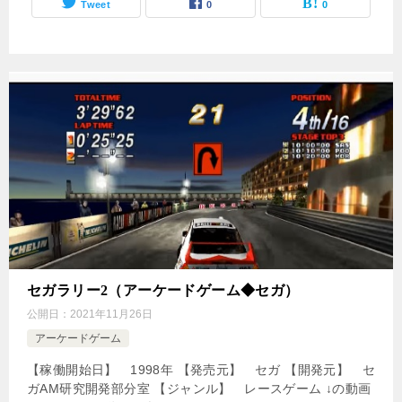
Tweet
0
0
セガラリー2（アーケードゲーム◆セガ）
公開日：
2021年11月26日
アーケードゲーム
【稼働開始日】 1998年 【発売元】 セガ 【開発元】 セ
ガAM研究開発部分室 【ジャンル】 レースゲーム ↓の動画