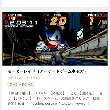
モーターレイド（アーケードゲーム◆セガ）
公開日：
2021年11月3日
アーケードゲーム
【稼働開始日】 1997年 【発売元】 セガ 【開発元】 セ
ガ 【ジャンル】 レースゲーム ↓の動画をクリック！動画
を楽しめます♪ [csshop service=”rakuten” keywor […]