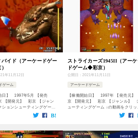
ィバイド（アーケードゲー
ストライカーズ1945II（アー
京）
ドゲーム◆彩京）
021年11月12日
公開日：
2021年11月11日
ドゲーム
アーケードゲーム
日】 1997年5月 【発売
【稼働開始日】 1997年 【発売元】
京 【開発元】 彩京 【ジャン
京 【開発元】 彩京 【ジャンル】 
クションシューティングゲーム
ューティングゲーム ↓の動画をクリッ
をクリック！動画を楽しめます♪
ク！動画を楽しめます♪ [csshop
service=”rakuten […]
service=”rakuten” ke […]