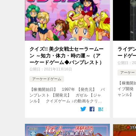
クイズ!! 美少女戦士セーラームー
ライデ
ン ～知力・体力・時の運～（ア
ードゲ
ーケードゲーム◆バンプレスト）
公開日：
2
公開日：
2021年11月16日
アーケー
アーケードゲーム
【稼働開始
イブ開発
【稼働開始日】 1997年 【発売元】 バ
ャンル】
ンプレスト 【開発元】 ガゼル 【ジャ
画をクリ
ンル】 クイズゲーム ↓の動画をクリッ
[csshop s
ク！動画を楽しめます♪ [csshop
service=”rakuten” k […]