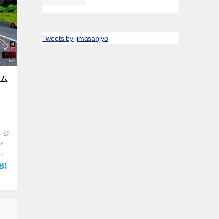
Tweets by jimasanjyo
ーム
 ジ
ン