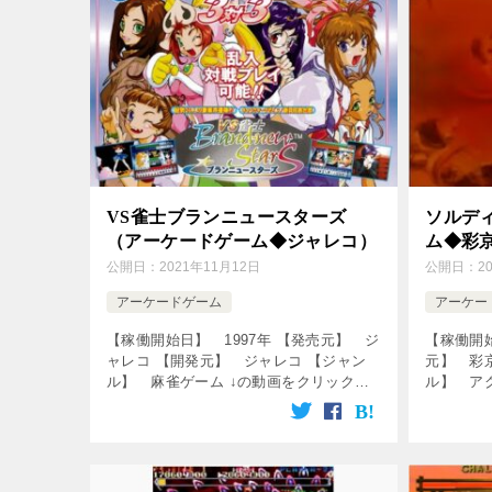
VS雀士ブランニュースターズ
ソルデ
（アーケードゲーム◆ジャレコ）
ム◆彩
公開日：
2021年11月12日
公開日：
2
アーケードゲーム
アーケー
【稼働開始日】 1997年 【発売元】 ジ
【稼働開始
ャレコ 【開発元】 ジャレコ 【ジャン
元】 彩
ル】 麻雀ゲーム ↓の動画をクリック！
ル】 ア
動画を楽しめます♪ [csshop
↓の動画
service=”rakuten” key […]
[csshop 