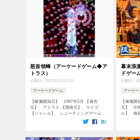
怒首領蜂（アーケードゲーム◆ア
幕末浪
トラス）
ドゲーム
公開日：
2021年11月11日
公開日：
2
アーケードゲーム
アーケー
【稼働開始日】 1997年3月 【発売
【稼働開始
元】 アトラス 【開発元】 ケイブ
元】 SN
【ジャンル】 シューティングゲーム ↓
ル】 格
の動画をクリック！動画を楽しめます♪
動画を楽しめ
[csshop service=”rakuten̶ […]