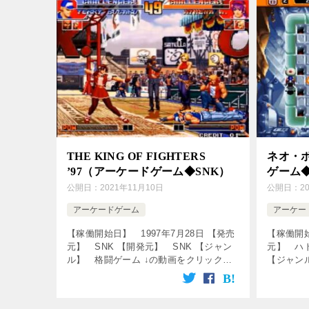
THE KING OF FIGHTERS
ネオ・
’97（アーケードゲーム◆SNK）
ゲーム
公開日：
2021年11月10日
公開日：
2
アーケードゲーム
アーケー
【稼働開始日】 1997年7月28日 【発売
【稼働開始
元】 SNK 【開発元】 SNK 【ジャン
元】 ハ
ル】 格闘ゲーム ↓の動画をクリック！
【ジャン
動画を楽しめます♪ [csshop
画をクリ
service=”rakuten” […]
[csshop s