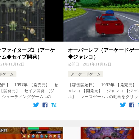
ンファイターズ2（アーケ
オーバーレブ（アーケードゲ
ーム◆セイブ開発）
◆ジャレコ）
021年11月12日
公開日：
2021年11月12日
ドゲーム
アーケードゲーム
日】 1997年 【発売元】 セ
【稼働開始日】 1997年 【発売元】
 【開発元】 セイブ開発 【ジ
ャレコ 【開発元】 ジャレコ 【ジャ
 シューティングゲーム ↓の動
ル】 レースゲーム ↓の動画をクリッ
ック！動画を楽しめます♪
ク！動画を楽しめます♪ [csshop
ervice=”rakutenR […]
service=”rakuten” ke […]