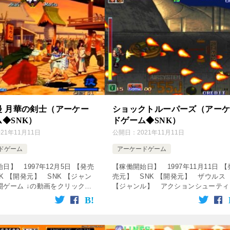
漫 月華の剣士（アーケー
ショックトルーパーズ（アー
◆SNK）
ドゲーム◆SNK）
021年11月11日
公開日：
2021年11月11日
ドゲーム
アーケードゲーム
日】 1997年12月5日 【発売
【稼働開始日】 1997年11月11日 【
K 【開発元】 SNK 【ジャン
売元】 SNK 【開発元】 ザウルス
闘ゲーム ↓の動画をクリック！
【ジャンル】 アクションシューティ
ます♪ [csshop
グゲーム ↓の動画をクリック！動画を
service=”rakuten” […]
しめます♪ [csshop service=”rak […]