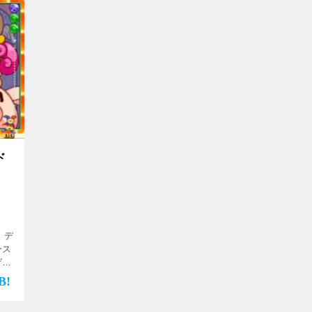
ド
 デ
ース
ゲー
ま