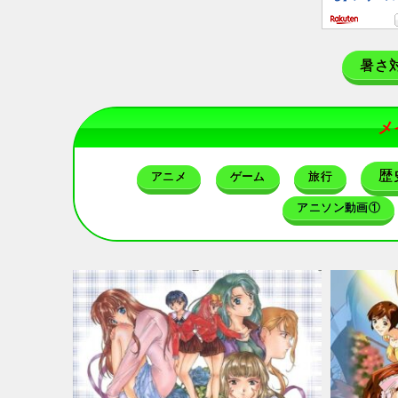
暑さ
メ
歴
アニメ
ゲーム
旅行
アニソン動画①