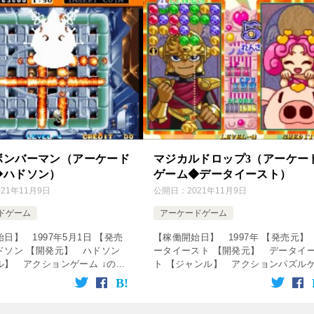
ボンバーマン（アーケード
マジカルドロップ3（アーケー
◆ハドソン）
ゲーム◆データイースト）
021年11月9日
公開日：
2021年11月9日
ドゲーム
アーケードゲーム
日】 1997年5月1日 【発売
【稼働開始日】 1997年 【発売元】
ドソン 【開発元】 ハドソン
ータイースト 【開発元】 データイ
ル】 アクションゲーム ↓の動
ト 【ジャンル】 アクションパズル
ック！動画を楽しめます♪
ム ↓の動画をクリック！動画を楽しめ
ervice=”rakutenR […]
す♪ [csshop service=”rakute […]