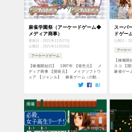
麻雀学園祭（アーケードゲーム◆
スーパ
メディア商事）
ドゲー
更新日：
2021年12月27日
公開日：
2
公開日：
2021年12月26日
アーケー
アーケードゲーム
【稼働開始
【稼働開始日】 1997年 【発売元】 メ
スコ 【
ディア商事 【開発元】 メイクソフトウ
麻雀ゲー
ェア 【ジャンル】 麻雀ゲーム ↓の動画
楽しめま
をクリック！動画を楽しめます♪ [csshop
リアル麻雀
service=”rakutenR […]
service=