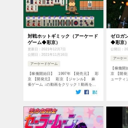
対戦ホットギミック（アーケード
ゼロガ
ゲーム◆彩京）
◆彩京
更新日：
2021年12月7日
公開日：
2
公開日：
2021年11月16日
アーケー
アーケードゲーム
【稼働開始
【稼働開始日】 1997年 【発売元】 彩
京 【開
京 【開発元】 彩京 【ジャンル】 麻
ューティ
雀ゲーム ↓の動画をクリック！動画を楽
ク！動画を
しめます♪ [csshop service=”rakuten”
service=”
keyword […]