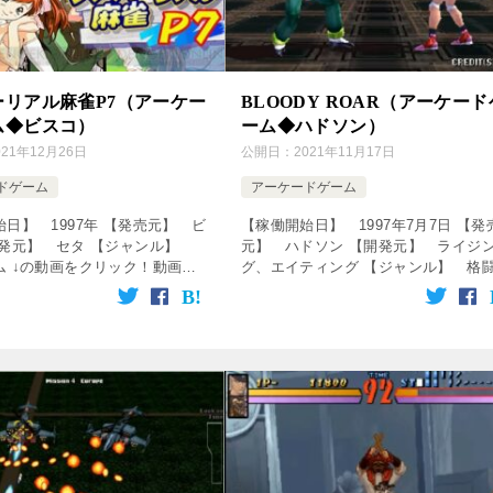
ーリアル麻雀P7（アーケー
BLOODY ROAR（アーケード
ム◆ビスコ）
ーム◆ハドソン）
021年12月26日
公開日：
2021年11月17日
ドゲーム
アーケードゲーム
日】 1997年 【発売元】 ビ
【稼働開始日】 1997年7月7日 【発
開発元】 セタ 【ジャンル】
元】 ハドソン 【開発元】 ライジ
ム ↓の動画をクリック！動画を
グ、エイティング 【ジャンル】 格
す♪ 【数字書いても】スーパー
ーム ↓の動画をクリック！動画を楽し
P7【ダメだって】 [csshop
ます♪ [csshop service=”rakute […]
& […]