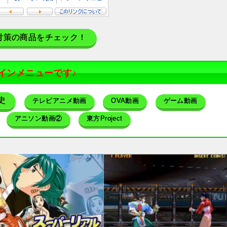
対策の商品をチェック！
インメニューです♪
史
テレビアニメ動画
OVA動画
ゲーム動画
アニソン動画②
東方Project