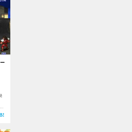
ケー
発
ン
楽