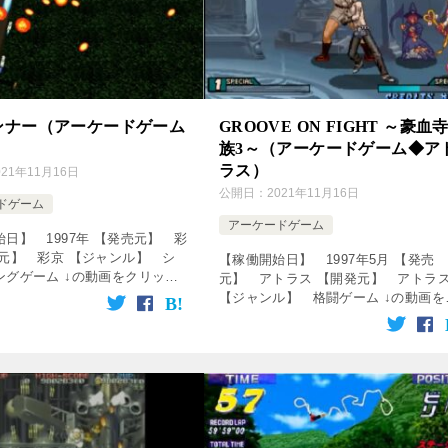
ンナー（アーケードゲーム
GROOVE ON FIGHT ～豪血
）
族3～（アーケードゲーム◆ア
ラス）
021年11月16日
公開日：
2021年11月16日
ドゲーム
アーケードゲーム
日】 1997年 【発売元】 彩
発元】 彩京 【ジャンル】 シ
【稼働開始日】 1997年5月 【発売
ングゲーム ↓の動画をクリッ
元】 アトラス 【開発元】 アトラ
楽しめます♪ [csshop
【ジャンル】 格闘ゲーム ↓の動画を
rakuten” ke […]
リック！動画を楽しめます♪ [csshop
service=”rakuten” k […]