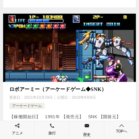
ロボアーミー（アーケードゲーム◆SNK）
更新日：
2021年10月29日
公開日：
2019年9月8日
アーケードゲーム
【稼働開始日】 1991年 【発売元】 SNK 【開発元】
SNK 【ジャンル】 アクションゲーム ↓の動画をクリッ
ク！動画を楽しめます♪ [csshop service=”rakuten” ke […]
TOPへ
アニメ
旅行
歴史