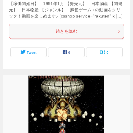
【稼働開始日】 1991年1月 【発売元】 日本物産 【開発
元】 日本物産 【ジャンル】 麻雀ゲーム ↓の動画をクリ
ック！動画を楽しめます♪ [csshop service=”rakuten” k […]
続きを読む
Tweet
0
0