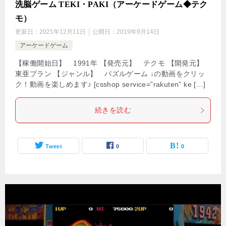
洗脳ゲーム TEKI・PAKI（アーケードゲーム◆テク
モ）
更新日：
2021年12月11日
公開日：
2019年9月14日
アーケードゲーム
【稼働開始日】 1991年 【発売元】 テクモ 【開発元】
東亜プラン 【ジャンル】 パズルゲーム ↓の動画をクリッ
ク！動画を楽しめます♪ [csshop service=”rakuten” ke […]
続きを読む
Tweet
0
0