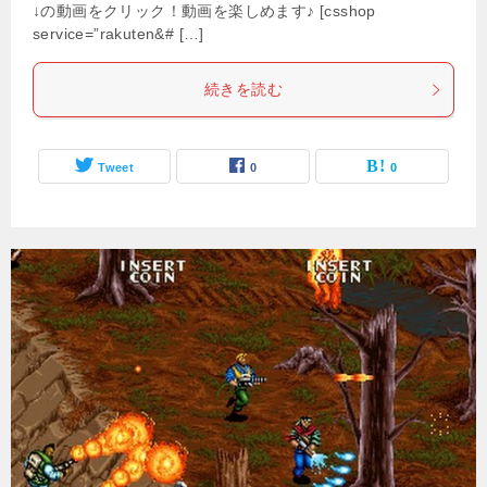
↓の動画をクリック！動画を楽しめます♪ [csshop
service=”rakuten&# […]
続きを読む
Tweet
0
0