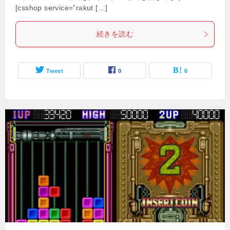
[csshop service=”rakut […]
続きを読む
Tweet
0
0