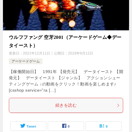
ウルフファング 空牙2001（アーケードゲーム◆デー
タイースト）
更新日：
2021年12月11日
公開日：
2019年9月12日
アーケードゲーム
【稼働開始日】 1991年 【発売元】 データイースト 【開
発元】 データイースト 【ジャンル】 アクションシュー
ティングゲーム ↓の動画をクリック！動画を楽しめます♪
[csshop service=”ra […]
続きを読む
Tweet
0
0