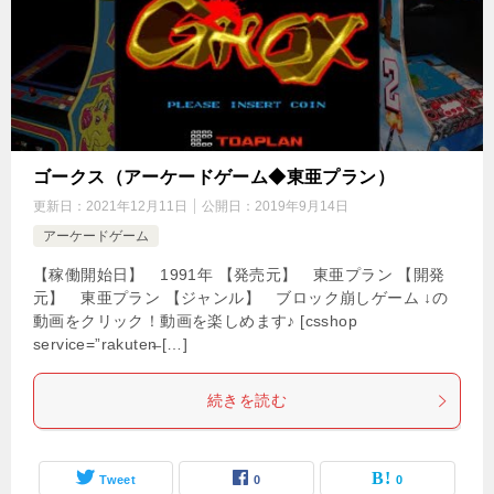
ゴークス（アーケードゲーム◆東亜プラン）
更新日：
2021年12月11日
公開日：
2019年9月14日
アーケードゲーム
【稼働開始日】 1991年 【発売元】 東亜プラン 【開発
元】 東亜プラン 【ジャンル】 ブロック崩しゲーム ↓の
動画をクリック！動画を楽しめます♪ [csshop
service=”rakuten̶ […]
続きを読む
Tweet
0
0