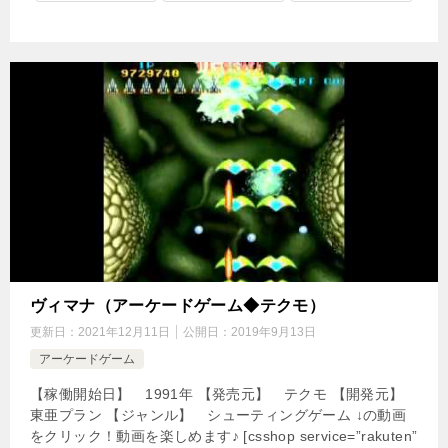
ヴィマナ（アーケードゲーム◆テクモ）
更新日：
2021年12月11日
公開日：
2019年9月13日
アーケードゲーム
【稼働開始日】 1991年 【発売元】 テクモ 【開発元】
東亜プラン 【ジャンル】 シューティングゲーム ↓の動画
をクリック！動画を楽しめます♪ [csshop service=”rakuten”