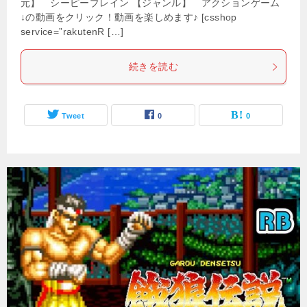
元】 シーピーブレイン 【ジャンル】 アクションゲーム
↓の動画をクリック！動画を楽しめます♪ [csshop
service=”rakutenR […]
続きを読む
Tweet
0
0