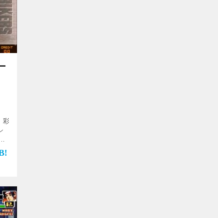
ー
 彩
シ