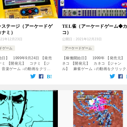
ンステージ（アーケードゲ
TEL雀（アーケードゲーム◆
コナミ）
コ）
021年12月23日
公開日：
2021年12月23日
ドゲーム
アーケードゲーム
日】 1999年9月24日 【発売
【稼働開始日】 1999年 【発売元】
ナミ 【開発元】 コナミ 【ジ
ネコ 【開発元】 カネコ 【ジャン
 音楽ゲーム ↓の動画をクリッ
ル】 麻雀ゲーム ↓の動画をクリック
楽しめます♪ [csshop
動画を楽しめます♪ [csshop
service=”rakuten” […]
service=”rakuten” keywo […]