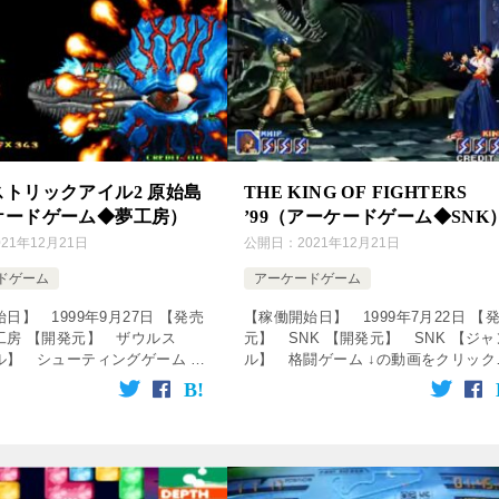
トリックアイル2 原始島
THE KING OF FIGHTERS
ケードゲーム◆夢工房）
’99（アーケードゲーム◆SNK
021年12月21日
公開日：
2021年12月21日
ドゲーム
アーケードゲーム
日】 1999年9月27日 【発売
【稼働開始日】 1999年7月22日 【
工房 【開発元】 ザウルス
元】 SNK 【開発元】 SNK 【ジャ
ル】 シューティングゲーム ↓
ル】 格闘ゲーム ↓の動画をクリック
クリック！動画を楽しめます♪
動画を楽しめます♪ [csshop
ervice=”rakuten&# […]
service=”rakuten” […]