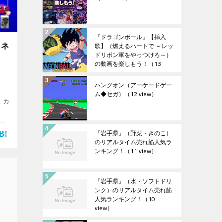
『ドラゴンボール』【挿入
歌】（燃えるハートで ～レッ
カネ
ドリボン軍をやっつけろ～）
の動画を楽しもう！
（13
view）
ハングオン（アーケードゲー
ム◆セガ）
（12 view）
 カ
！
『岩手県』（野菜・きのこ）
のリアルタイム売れ筋人気ラ
ンキング！
（11 view）
『岩手県』（水・ソフトドリ
ンク）のリアルタイム売れ筋
人気ランキング！
（10
view）