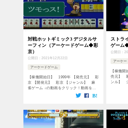
対戦ホットギミック3 デジタルサ
ストライ
ーフィン（アーケードゲーム◆彩
ゲーム
京）
公開日：
2
公開日：
2021年12月22日
アーケー
アーケードゲーム
【稼働開始
売元】 
【稼働開始日】 1999年 【発売元】 彩
ンル】 
京 【開発元】 彩京 【ジャンル】 麻
をクリック
雀ゲーム ↓の動画をクリック！動画を楽
service=”
しめます♪ [csshop service=”rakuten”
keyword […]