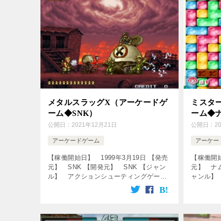
メタルスラッグX（アーケードゲ
ミスタ
ーム◆SNK）
ーム◆
公開日：
2021年12月21日
公開日：
2
アーケードゲーム
アーケー
【稼働開始日】 1999年3月19日 【発売
【稼働開始
元】 SNK 【開発元】 SNK 【ジャン
元】 ナ
ル】 アクションシューティングゲーム
ャンル】
↓の動画をクリック！動画を楽しめます♪
動画をク
[csshop service=”rakut […]
[csshop s