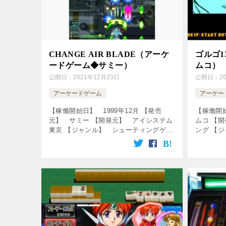
CHANGE AIR BLADE（アーケ
ゴルゴ
ードゲーム◆サミー）
ムコ）
公開日：
2021年12月23日
公開日：
2
アーケードゲーム
アーケー
【稼働開始日】 1999年12月 【発売
【稼働開始
元】 サミー 【開発元】 アイシステム
ムコ 【
東京 【ジャンル】 シューティングゲー
ング 【
ム ↓の動画をクリック！動画を楽しめま
ゲーム 
す♪ [csshop service=”rakuten […]
めます♪ [cs