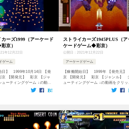
カーズ1999（アーケード
ストライカーズ1945PLUS（ア
◆彩京）
ケードゲーム◆彩京）
021年12月22日
公開日：
2021年12月22日
ドゲーム
アーケードゲーム
日】 1999年10月14日 【発
【稼働開始日】 1999年 【発売元】
彩京 【開発元】 彩京 【ジャ
京 【開発元】 彩京 【ジャンル】 
シューティングゲーム ↓の動画
ューティングゲーム ↓の動画をクリッ
！動画を楽しめます♪ [csshop
ク！動画を楽しめます♪ [csshop
rakutenR […]
service=”rakuten” ke […]