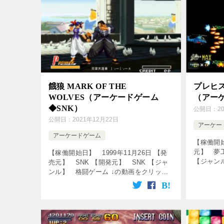
餓狼 MARK OF THE
プレヒス
WOLVES（アーケードゲーム
（アー
◆SNK）
公開日：
2
公開日：
2021年12月22日
アーケー
アーケードゲーム
【稼働開始
元】 夢
【稼働開始日】 1999年11月26日 【発
【ジャン
売元】 SNK 【開発元】 SNK 【ジャ
の動画を
ンル】 格闘ゲーム ↓の動画をクリッ
[csshop s
ク！動画を楽しめます♪ [csshop
service=”rakuten” […]