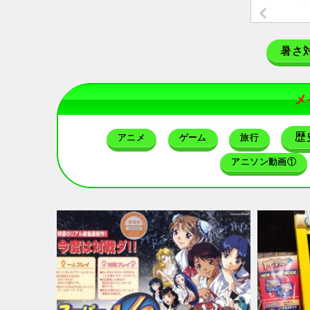
暑さ
メ
歴
アニメ
ゲーム
旅行
アニソン動画①