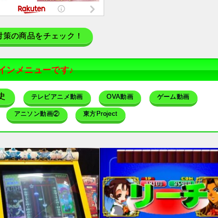
対策の商品をチェック！
インメニューです♪
史
テレビアニメ動画
OVA動画
ゲーム動画
アニソン動画②
東方Project