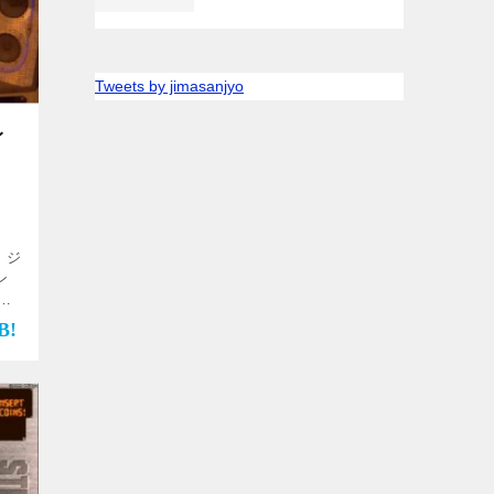
Tweets by jimasanjyo
レ
 ジ
ン
！