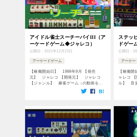
アイドル雀士スーチーパイIII（ア
ステッ
ーケードゲーム◆ジャレコ）
ドゲー
公開日：
2021年12月23日
公開日：
2
アーケードゲーム
アーケー
【稼働開始日】 1999年9月 【発売
【稼働開始
元】 ジャレコ 【開発元】 ジャレコ
ャレコ 
【ジャンル】 麻雀ゲーム ↓の動画をク
ル】 音
リック！動画を楽しめます♪ [csshop
動画を楽しめ
service=”rakuten” k […]
service=”