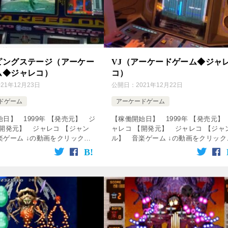
ピングステージ（アーケー
VJ（アーケードゲーム◆ジャ
ム◆ジャレコ）
コ）
021年12月23日
公開日：
2021年12月22日
ドゲーム
アーケードゲーム
日】 1999年 【発売元】 ジ
【稼働開始日】 1999年 【発売元】
【開発元】 ジャレコ 【ジャン
ャレコ 【開発元】 ジャレコ 【ジャ
楽ゲーム ↓の動画をクリック！
ル】 音楽ゲーム ↓の動画をクリック
ます♪ [csshop
動画を楽しめます♪ [csshop
rakuten” key […]
service=”rakuten” key […]