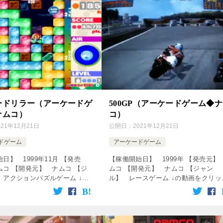
ードリラー（アーケードゲ
500GP（アーケードゲーム◆
ナムコ）
コ）
021年12月21日
公開日：
2021年12月21日
ドゲーム
アーケードゲーム
日】 1999年11月 【発売
【稼働開始日】 1999年 【発売元】
ムコ 【開発元】 ナムコ 【ジ
ムコ 【開発元】 ナムコ 【ジャン
 アクションパズルゲーム ↓の
ル】 レースゲーム ↓の動画をクリッ
リック！動画を楽しめます♪
ク！動画を楽しめます♪ [csshop
ervice=”rakutenR […]
service=”rakuten” keyw […]