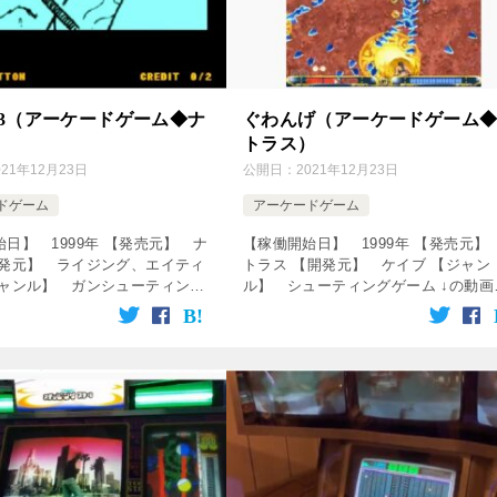
13（アーケードゲーム◆ナ
ぐわんげ（アーケードゲーム
トラス）
021年12月23日
公開日：
2021年12月23日
ドゲーム
アーケードゲーム
日】 1999年 【発売元】 ナ
【稼働開始日】 1999年 【発売元】
開発元】 ライジング、エイティ
トラス 【開発元】 ケイブ 【ジャン
ジャンル】 ガンシューティング
ル】 シューティングゲーム ↓の動画
↓の動画をクリック！動画を楽し
クリック！動画を楽しめます♪ [cssho
shop service=”raku […]
service=”rakuten” […]