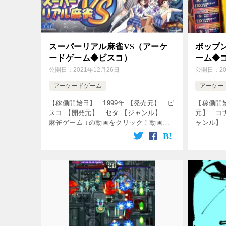
スーパーリアル麻雀VS（アーケ
ポップ
ードゲーム◆ビスコ）
ーム◆
公開日：
2021年12月26日
公開日：
2
アーケードゲーム
アーケー
【稼働開始日】 1999年 【発売元】 ビ
【稼働開始
スコ 【開発元】 セタ 【ジャンル】
元】 コ
麻雀ゲーム ↓の動画をクリック！動画を
ャンル】
楽しめます♪ [csshop service=”rakuten”
ク！動画を
keywor […]