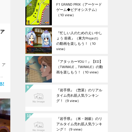
F1 GRAND PRIX（アーケード
ゲーム◆ビデオシステム）
（10 view）
◆ア
『忙しい人のためのえいやし
ょう 前夜』（東方Project）
の動画を楽しもう！
（10
view）
『アタッカーYOU！』【ED】
 ア
（TWINKLE，TWINKLE）の動
画を楽しもう！
（10 view）
を
p
『岩手県』（惣菜）のリアル
タイム売れ筋人気ランキン
グ！
（9 view）
『岩手県』（米・雑穀）のリ
アルタイム売れ筋人気ランキ
ング！
（9 view）