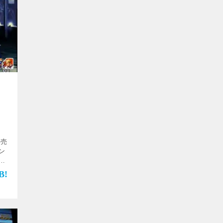
）
発売
ン
！